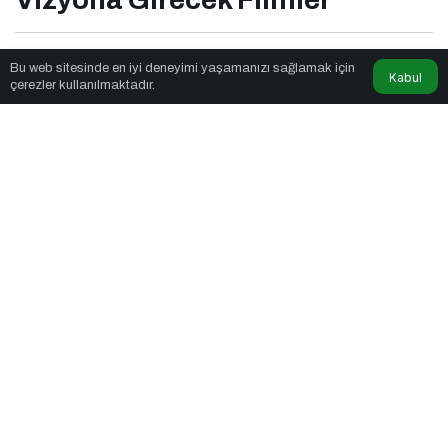
Seslendirmeci
tarafından yayınlandı
Bu web sitesinde en iyi deneyimi yaşamanızı sağlamak için
Kabul
çerezler kullanılmaktadır.
1dk, 36sn
Bu Cuma Paribu Cineverse’te Vizyona Girecek Filmler