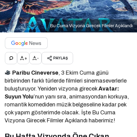
Bu Cuma Vizyona Girecek Filmler Açıklandı
+
-
PAYLAŞ
Paribu Cineverse
, 3 Ekim Cuma günü
birbirinden farklı türlerde filmleri sinemaseverlerle
buluşturuyor. Yeniden vizyona girecek
Avatar:
Suyun Yolu
’nun yanı sıra, animasyondan korkuya,
romantik komediden müzik belgeseline kadar pek
çok yapım gösterimde olacak. İşte Bu Cuma
Vizyona Girecek Filmler Açıklandı haberimiz!
Bu Hafta Vizyonda Öne Çıkan