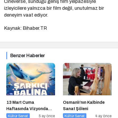
Cineverse, sunduğu geniş film yelpazesiyle
izleyicilere yalnızca bir film değil, unutulmaz bir
deneyim vaat ediyor.
Kaynak: Bihaber.TR
Benzer Haberler
13 Mart Cuma
Osmanlı’nın Kalbinde
Haftasında Vizyonda
Sanat Şöleni
Hangi Filmler Var?
Kültür Sanat
5 ay önce
Kültür Sanat
4 ay önce