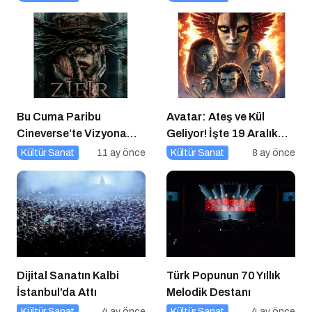
Bu Cuma Paribu
Avatar: Ateş ve Kül
Cineverse’te Vizyona
Geliyor! İşte 19 Aralık
Girecek Filmler
Vizyon Filmleri
Kültür Sanat
11 ay önce
Kültür Sanat
8 ay önce
Dijital Sanatın Kalbi
Türk Popunun 70 Yıllık
İstanbul’da Attı
Melodik Destanı
Kültür Sanat
4 ay önce
Kültür Sanat
4 ay önce