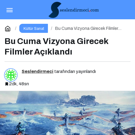
Bu Cuma Paribu Cineverse’te Vizyona Girecek
Filmler
Paylaş
Yorum Yap
Bu Cuma Vizyona Girecek Filmler
Kültür Sanat
Açıklandı
Bu Cuma Vizyona Girecek
Filmler Açıklandı
Seslendirmeci
tarafından yayınlandı
2dk, 48sn