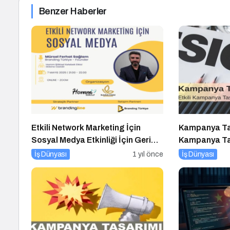
Benzer Haberler
Etkili Network Marketing İçin
Kampanya Tas
Sosyal Medya Etkinliği İçin Geri
Kampanya Tas
Sayım!
Öneri
İş Dünyası
1 yıl önce
İş Dünyası