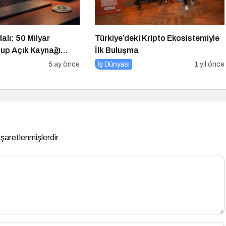
lı: 50 Milyar
Türkiye’deki Kripto Ekosistemiyle
tup Açık Kaynağı
İlk Buluşma
e Oldu?
5 ay önce
İş Dünyası
1 yıl önce
 işaretlenmişlerdir