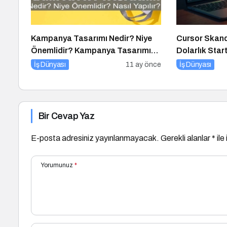
Kampanya Tasarımı Nedir? Niye
Cursor Skanda
Önemlidir? Kampanya Tasarımı
Dolarlık Star
Nasıl Yapılır?
Gizleyince N
İş Dünyası
11 ay önce
İş Dünyası
Bir Cevap Yaz
E-posta adresiniz yayınlanmayacak.
Gerekli alanlar
*
ile
Yorumunuz
*