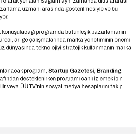
isi olarak yer alan Sağlam aynı zamanda uluslararası
 pazarlama uzmanı arasında gösterilmesiyle ve bu
yor.
 da konuşulacağı programda bütünleşik pazarlamanın
üreci, ar-ge çalışmalarında marka yönetiminin önemi
müz dünyasında teknolojiyi stratejik kullanmanın marka
yınlanacak program,
Startup Gazetesi, Branding
afından desteklenirken programı canlı izlemek için
bilir veya ÜÜTV’nin sosyal medya hesaplarını takip