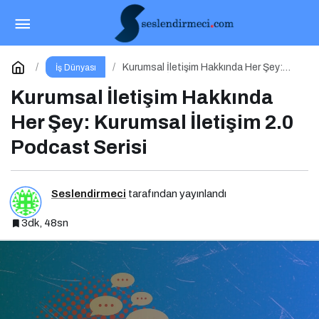
Google I/O 2026 ve Ajan Ekonomisi:
Girişimcinin Yeni Rakibi Arama Kutusu
Paylaş
Yorum Yap
Kurumsal İletişim Hakkında Her Şey:
İş Dünyası
Kurumsal İletişim 2.0 Podcast Serisi
Kurumsal İletişim Hakkında
Her Şey: Kurumsal İletişim 2.0
Podcast Serisi
Seslendirmeci
tarafından yayınlandı
3dk, 48sn