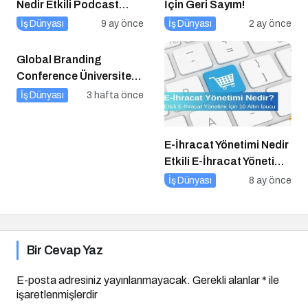
Nedir Etkili Podcast
İçin Geri Sayım!
Pazarlaması için 10
İş Dünyası
9 ay önce
İş Dünyası
2 ay önce
Altın İpucu
Global Branding
Conference Üniversite
Partnerleri
İş Dünyası
3 hafta önce
E-İhracat Yönetimi Nedir
Etkili E-İhracat Yönetimi
için 10 Altın İpucu
İş Dünyası
8 ay önce
Bir Cevap Yaz
E-posta adresiniz yayınlanmayacak.
Gerekli alanlar
*
ile
işaretlenmişlerdir