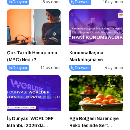
İş Dünyası
8 ay önce
İş Dünyası
10 ay önce
Çok Taraflı Hesaplama
Kurumsallaşma
(MPC) Nedir?
Markalaşma ve
Dijitalleşme Odaklı
İş Dünyası
11 ay önce
İş Dünyası
4 ay önce
Podcast Serisi: Hani
Kurumsaldık
İş Dünyası WORLDEF
Ege Bölgesi Narenciye
Istanbul 2026’da
Rekoltesinde Sert