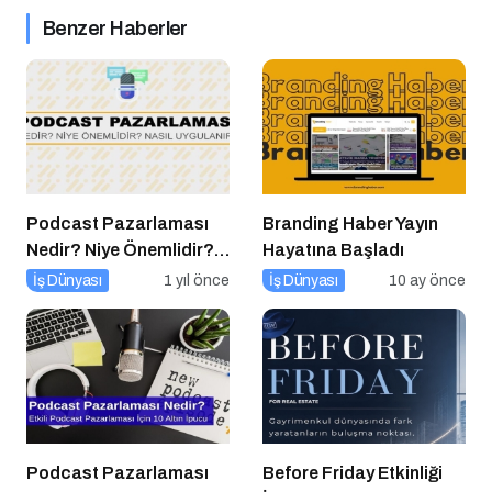
Benzer Haberler
Podcast Pazarlaması
Branding Haber Yayın
Nedir? Niye Önemlidir?
Hayatına Başladı
Podcast Pazarlaması
İş Dünyası
1 yıl önce
İş Dünyası
10 ay önce
Nasıl Yapılır?
Podcast Pazarlaması
Before Friday Etkinliği