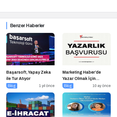
Benzer Haberler
Başarsoft, Yapay Zeka
Marketing Haber’de
ile Tur Atıyor
Yazar Olmak İçin
Yazarlık Başvurusu
Blog
1 yıl önce
Blog
10 ay önce
Başladı!