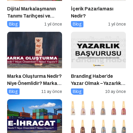
Dijital Markalaşmanın
İçerik Pazarlaması
Tanımı Tarihçesi ve
Nedir?
Önemi
Blog
1 yıl önce
Blog
1 yıl önce
Marka Oluşturma Nedir?
Branding Haber’de
Niye Önemlidir? Marka
Yazar Olmak – Yazarlık
Oluşturma Nasıl Yapılır?
Başvurusu Başladı!
Blog
11 ay önce
Blog
10 ay önce