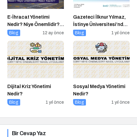
E-İhracat Yönetimi
Gazeteci İlknur Yılmaz,
Nedir? Niye Önemlidir?
İstinye Üniversitesi’nde
Nasıl Yapılır?
Dijital Medya
Blog
12 ay önce
Blog
1 yıl önce
Okuryazarlığı Dersinin
Konuğu Oldu
Dijital Kriz Yönetimi
Sosyal Medya Yönetimi
Nedir?
Nedir?
Blog
1 yıl önce
Blog
1 yıl önce
Bir Cevap Yaz