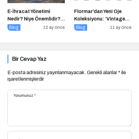
E-İhracat Yönetimi
Flormar’dan Yeni Oje
Nedir? Niye Önemlidir?
Koleksiyonu: ‘Vintage
Nasıl Yapılır?
Romance’ Nostaljiyle
Blog
12 ay önce
Blog
11 ay önce
Harmanlanmış Bir
Zarafeti Tırnaklara
Taşıyor!
Bir Cevap Yaz
E-posta adresiniz yayınlanmayacak.
Gerekli alanlar
*
ile
işaretlenmişlerdir
Yorumunuz
*