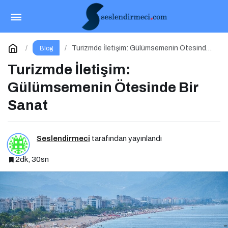
Güzel Antalya Yenilenen Arayüzü ve Formatıyla
Yayında
Paylaş
Yorum Yap
Turizmde İletişim: Gülümsemenin Ötesinde
Blog
Bir Sanat
Turizmde İletişim:
Gülümsemenin Ötesinde Bir
Sanat
Seslendirmeci
tarafından yayınlandı
2dk, 30sn