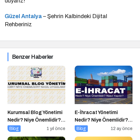
duyarız!
Güzel Antalya
– Şehrin Kalbindeki Dijital
Rehberiniz
Benzer Haberler
Kurumsal Blog Yönetimi
E-İhracat Yönetimi
Nedir? Niye Önemlidir?
Nedir? Niye Önemlidir?
Kurumsal Blog Yönetimi
Nasıl Yapılır?
Blog
1 yıl önce
Blog
12 ay önce
Nasıl Yapılır?