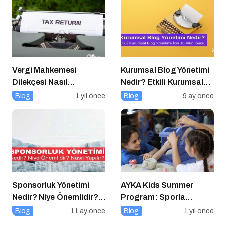
Vergi Mahkemesi
Kurumsal Blog Yönetimi
Dilekçesi Nasıl
Nedir? Etkili Kurumsal
Hazırlanır?
Blog Yönetimi için 10
Blog
1 yıl önce
Blog
9 ay önce
Altın İpucu
Sponsorluk Yönetimi
AYKA Kids Summer
Nedir? Niye Önemlidir?
Program: Sporla
Nasıl Yapılır?
Geleceğe Yönelik Bir
Blog
11 ay önce
Blog
1 yıl önce
Başlangıç!