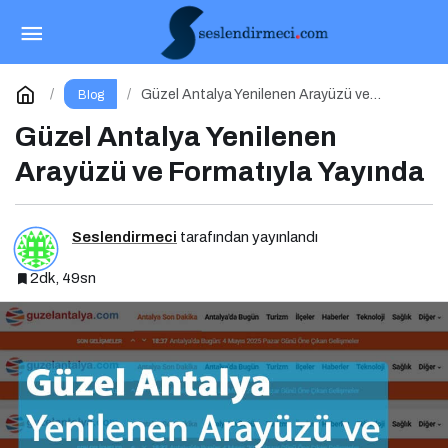
Aynada Görmek İstediğimiz: Gerçekten
Kimiz?
Paylaş
Yorum Yap
Güzel Antalya Yenilenen Arayüzü ve
Blog
Formatıyla Yayında
Güzel Antalya Yenilenen
Arayüzü ve Formatıyla Yayında
Seslendirmeci
tarafından yayınlandı
2dk, 49sn