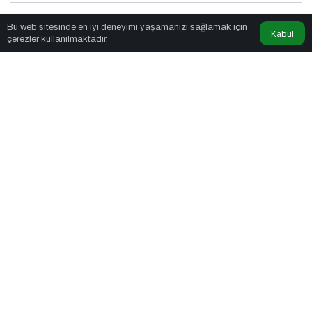
Seslendirmeci
tarafından yayınlandı
Bu web sitesinde en iyi deneyimi yaşamanızı sağlamak için
Kabul
çerezler kullanılmaktadır.
2dk, 29sn
Aynada Görmek İstediğimiz: Gerçekten Kimiz?
PAYLAŞ