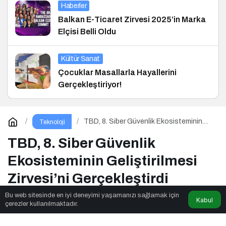
Haberler
Balkan E-Ticaret Zirvesi 2025’in Marka
Elçisi Belli Oldu
Kültür Sanat
Çocuklar Masallarla Hayallerini
Gerçekleştiriyor!
TBD, 8. Siber Güvenlik Ekosisteminin
Teknoloji
Geliştirilmesi Zirvesi’ni Gerçekleştirdi
TBD, 8. Siber Güvenlik
Ekosisteminin Geliştirilmesi
Zirvesi’ni Gerçekleştirdi
Bu web sitesinde en iyi deneyimi yaşamanızı sağlamak için
Kabul
çerezler kullanılmaktadır.
Seslendirmeci
tarafından yayınlandı