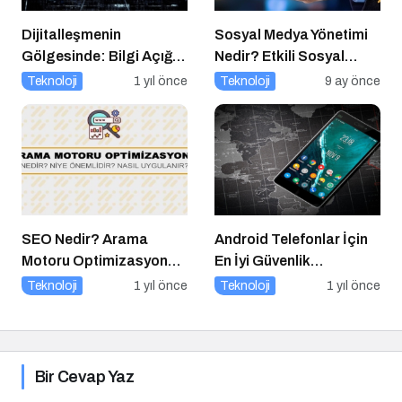
Dijitalleşmenin
Sosyal Medya Yönetimi
Gölgesinde: Bilgi Açığı
Nedir? Etkili Sosyal
Büyüyor mu?
Medya Yönetimi İçin 10
Teknoloji
1 yıl önce
Teknoloji
9 ay önce
Altın İpucu
SEO Nedir? Arama
Android Telefonlar İçin
Motoru Optimizasyonu
En İyi Güvenlik
Nasıl Yapılır?
Uygulamaları
Teknoloji
1 yıl önce
Teknoloji
1 yıl önce
Bir Cevap Yaz