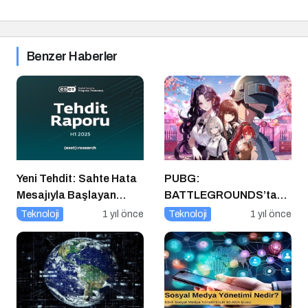
Benzer Haberler
Yeni Tehdit: Sahte Hata
PUBG:
Mesajıyla Başlayan
BATTLEGROUNDS’tan
Siber Saldırılar
1 Nisan Şakası
Teknoloji
1 yıl önce
Teknoloji
1 yıl önce
Yükselişte