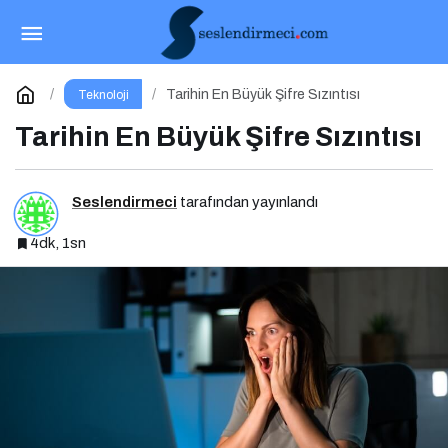
TBD, 8. Siber Güvenlik Ekosisteminin
Geliştirilmesi Zirvesi’ni Gerçekleştirdi
Paylaş
Yorum Yap
Tarihin En Büyük Şifre Sızıntısı
Teknoloji
Tarihin En Büyük Şifre Sızıntısı
Seslendirmeci
tarafından yayınlandı
4dk, 1sn