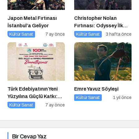
Japon Metal Fırtınası
Christopher Nolan
İstanbul’a Geliyor
Fırtınası: Odyssey İlk
Hafta Sonunda Gişeyi
Kültür Sanat
7 ay önce
Kültür Sanat
3 hafta önce
Salladı!
Türk Edebiyatının Yeni
Emre Yavuz Söyleşi
Yüzyılına Güçlü Katkı:
Kültür Sanat
1 yıl önce
“100 Yazar 100 Yeni
Kültür Sanat
7 ay önce
Eser” Projesi Ödül
Gecesi
Bir Cevap Yaz