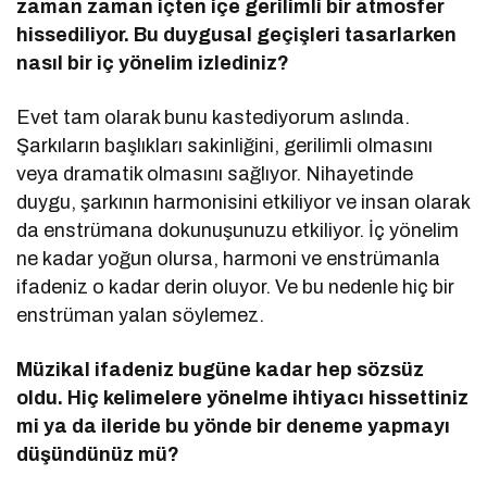
zaman zaman iç
ten i
çe gerilimli bir atmosfer
hissediliyor. Bu duygusal geçişleri tasarlarken
nasıl bir iç y
ö
nelim izlediniz?
Evet tam olarak bunu kastediyorum aslında.
Şarkıların başlıkları sakinliğini, gerilimli olmasını
veya dramatik olmasını sağlıyor. Nihayetinde
duygu, şarkının harmonisini etkiliyor ve insan olarak
da enstrümana dokunuşunuzu etkiliyor. İç yönelim
ne kadar yoğun olursa, harmoni ve enstrümanla
ifadeniz o kadar derin oluyor. Ve bu nedenle hiç bir
enstrüman yalan söylemez.
Müzikal ifadeniz bugüne kadar hep s
ö
zsüz
oldu. Hiç kelimelere y
ö
nelme ihtiyacı hissettiniz
mi ya da ileride bu y
ö
nde bir deneme yapmayı
düşündünüz mü
?