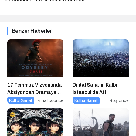
Benzer Haberler
17 Temmuz Vizyonunda
Dijital Sanatın Kalbi
Aksiyondan Dramaya
İstanbul’da Attı
Bir Yolculuk
Kültür Sanat
4 hafta önce
Kültür Sanat
4 ay önce