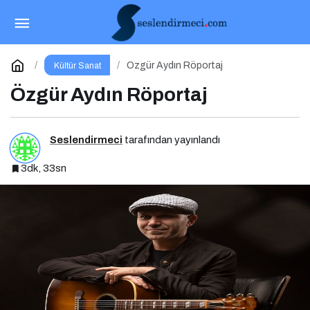
Bu Cuma Vizyona Girecek Filmler Açıklandı
Paylaş
Yorum Yap
Özgür Aydın Röportaj
Kültür Sanat
Özgür Aydın Röportaj
Seslendirmeci
tarafından yayınlandı
3dk, 33sn