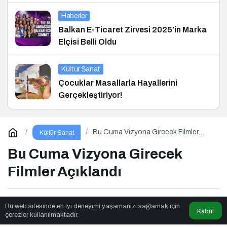
Haberler
Balkan E-Ticaret Zirvesi 2025’in Marka
Elçisi Belli Oldu
Kültür Sanat
Çocuklar Masallarla Hayallerini
Gerçekleştiriyor!
Bu Cuma Vizyona Girecek Filmler
Kültür Sanat
Açıklandı
Bu Cuma Vizyona Girecek
Filmler Açıklandı
Seslendirmeci
tarafından yayınlandı
Bu web sitesinde en iyi deneyimi yaşamanızı sağlamak için
Kabul
çerezler kullanılmaktadır.
2dk, 48sn