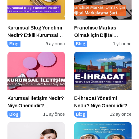
Kurumsal Blog Yönetimi
Franchise Markası
Nedir? Etkili Kurumsal
Olmak için Dijital
Blog Yönetimi için 10
Markalaşma Şart
Blog
9 ay önce
Blog
1 yıl önce
Altın İpucu
Kurumsal İletişim Nedir?
E-İhracat Yönetimi
Niye Önemlidir?
Nedir? Niye Önemlidir?
Kurumsal İletişim Nasıl
Nasıl Yapılır?
Blog
11 ay önce
Blog
12 ay önce
Yapılır?