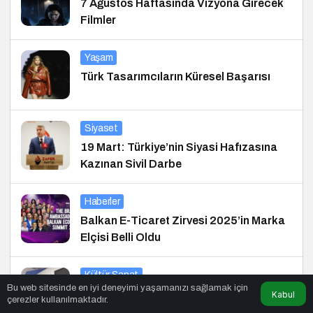
7 Ağustos Haftasında Vizyona Girecek
Filmler
Yaşam
Türk Tasarımcıların Küresel Başarısı
Siyaset
19 Mart: Türkiye’nin Siyasi Hafızasına
Kazınan Sivil Darbe
Haberler
Balkan E-Ticaret Zirvesi 2025’in Marka
Elçisi Belli Oldu
Kültür Sanat
Bu web sitesinde en iyi deneyimi yaşamanızı sağlamak için
Çocuklar Masallarla Hayallerini
Kabul
çerezler kullanılmaktadır.
Gerçekleştiriyor!