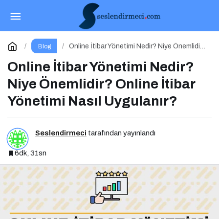
İçerik Üretimi Nedir? Niye Önemlidir? İçerik
Üretimi Nasıl Yapılır?
Paylaş
Yorum Yap
Online İtibar Yönetimi Nedir? Niye Önemlidir?
Blog
Online İtibar Yönetimi Nasıl Uygulanır?
Online İtibar Yönetimi Nedir?
Niye Önemlidir? Online İtibar
Yönetimi Nasıl Uygulanır?
Seslendirmeci
tarafından yayınlandı
6dk, 31sn