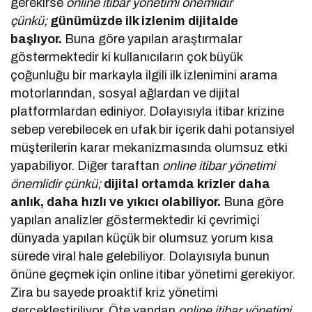
gerekirse
online itibar yönetimi önemlidir
çünkü;
günümüzde ilk izlenim dijitalde
başlıyor.
Buna göre yapılan araştırmalar
göstermektedir ki kullanıcıların çok büyük
çoğunluğu bir markayla ilgili ilk izlenimini arama
motorlarından, sosyal ağlardan ve dijital
platformlardan ediniyor. Dolayısıyla itibar krizine
sebep verebilecek en ufak bir içerik dahi potansiyel
müşterilerin karar mekanizmasında olumsuz etki
yapabiliyor. Diğer taraftan
online itibar yönetimi
önemlidir çünkü;
dijital ortamda krizler daha
anlık, daha hızlı ve yıkıcı olabiliyor.
Buna göre
yapılan analizler göstermektedir ki çevrimiçi
dünyada yapılan küçük bir olumsuz yorum kısa
sürede viral hale gelebiliyor. Dolayısıyla bunun
önüne geçmek için online itibar yönetimi gerekiyor.
Zira bu sayede proaktif kriz yönetimi
gerçekleştiriliyor. Öte yandan
online itibar yönetimi