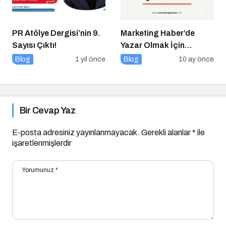
PR Atölye Dergisi’nin 9.
Marketing Haber’de
Sayısı Çıktı!
Yazar Olmak İçin
Yazarlık Başvurusu
Blog
1 yıl önce
Blog
10 ay önce
Başladı!
Bir Cevap Yaz
E-posta adresiniz yayınlanmayacak.
Gerekli alanlar
*
ile
işaretlenmişlerdir
Yorumunuz
*