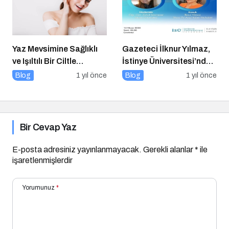
Yaz Mevsimine Sağlıklı
Gazeteci İlknur Yılmaz,
ve Işıltılı Bir Ciltle
İstinye Üniversitesi’nde
Merhaba Deyin
Dijital Medya
Blog
1 yıl önce
Blog
1 yıl önce
Okuryazarlığı Dersinin
Konuğu Oldu
Bir Cevap Yaz
E-posta adresiniz yayınlanmayacak.
Gerekli alanlar
*
ile
işaretlenmişlerdir
Yorumunuz
*