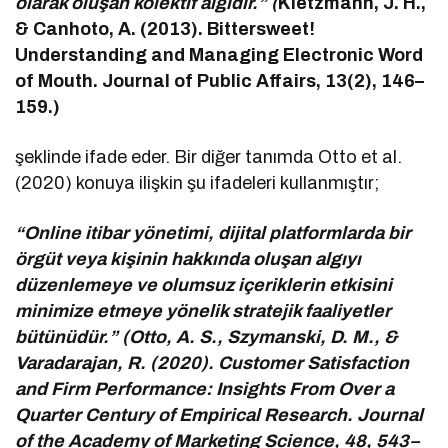
olarak oluşan kolektif algıdır.” (
Kietzmann, J. H.,
& Canhoto, A. (2013). Bittersweet!
Understanding and Managing Electronic Word
of Mouth. Journal of Public Affairs, 13(2), 146–
159.)
şeklinde ifade eder. Bir diğer tanımda Otto et al.
(2020) konuya ilişkin şu ifadeleri kullanmıştır;
“Online itibar yönetimi, dijital platformlarda bir
örgüt veya kişinin hakkında oluşan algıyı
düzenlemeye ve olumsuz içeriklerin etkisini
minimize etmeye yönelik stratejik faaliyetler
bütünüdür.” (Otto, A. S., Szymanski, D. M., &
Varadarajan, R. (2020). Customer Satisfaction
and Firm Performance: Insights From Over a
Quarter Century of Empirical Research. Journal
of the Academy of Marketing Science, 48, 543–