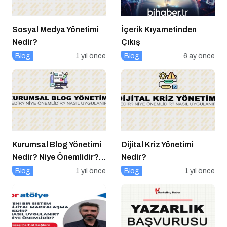
Sosyal Medya Yönetimi
İçerik Kıyametinden
Nedir?
Çıkış
Blog
1 yıl önce
Blog
6 ay önce
Kurumsal Blog Yönetimi
Dijital Kriz Yönetimi
Nedir? Niye Önemlidir?
Nedir?
Kurumsal Blog Yönetimi
Blog
1 yıl önce
Blog
1 yıl önce
Nasıl Yapılır?