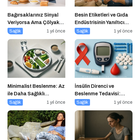
Bağırsaklarınız Sinyal
Besin Etiketleri ve Gıda
Veriyorsa Ama Çölyak
Endüstrisinin Yanıltıcı
Değilseniz
Stratejileri
Sağlık
1 yıl önce
Sağlık
1 yıl önce
Minimalist Beslenme: Az
İnsülin Direnci ve
ile Daha Sağlıklı
Beslenme Tedavisi:
Yaşamak
Düşük Glisemik İndeksli
Sağlık
1 yıl önce
Sağlık
1 yıl önce
Diyetlerin Rolü