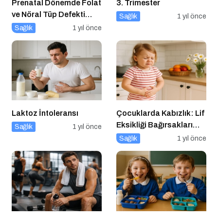
Prenatal Dönemde Folat
3. Trimester
ve Nöral Tüp Defekti
Sağlık
1 yıl önce
İlişkisi
Sağlık
1 yıl önce
Laktoz İntoleransı
Çocuklarda Kabızlık: Lif
Eksikliği Bağırsakları
Sağlık
1 yıl önce
Nasıl Yavaşlatır?
Sağlık
1 yıl önce