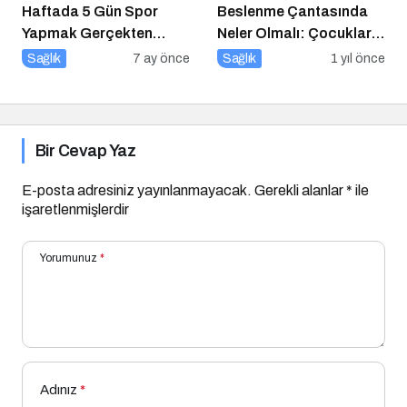
Haftada 5 Gün Spor
Beslenme Çantasında
Yapmak Gerçekten
Neler Olmalı: Çocuklar
Sağlıklı mı?
İçin Lezzetli ve Dengeli
Sağlık
7 ay önce
Sağlık
1 yıl önce
Alternatifler
Bir Cevap Yaz
E-posta adresiniz yayınlanmayacak.
Gerekli alanlar
*
ile
işaretlenmişlerdir
Yorumunuz
*
Adınız
*