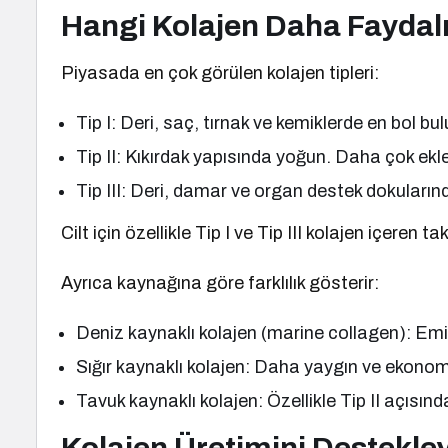
Hangi Kolajen Daha Faydal
Piyasada en çok görülen kolajen tipleri:
Tip I: Deri, saç, tırnak ve kemiklerde en bol bulu
Tip II: Kıkırdak yapısında yoğun. Daha çok ekle
Tip III: Deri, damar ve organ destek dokuların
Cilt için özellikle Tip I ve Tip III kolajen içeren ta
Ayrıca kaynağına göre farklılık gösterir:
Deniz kaynaklı kolajen (marine collagen): Emil
Sığır kaynaklı kolajen: Daha yaygın ve ekonom
Tavuk kaynaklı kolajen: Özellikle Tip II açısın