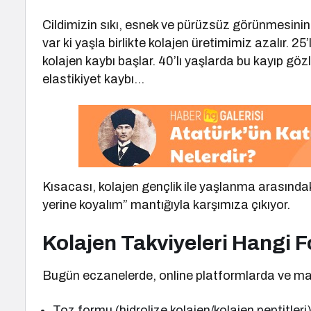
Cildimizin sıkı, esnek ve pürüzsüz görünmesinin 
var ki yaşla birlikte kolajen üretimimiz azalır. 2
kolajen kaybı başlar. 40’lı yaşlarda bu kayıp gözle 
elastikiyet kaybı…
Kısacası, kolajen gençlik ile yaşlanma arasındak
yerine koyalım” mantığıyla karşımıza çıkıyor.
Kolajen Takviyeleri Hangi 
Bugün eczanelerde, online platformlarda ve marke
Toz formu (hidrolize kolajen/kolajen peptitleri)