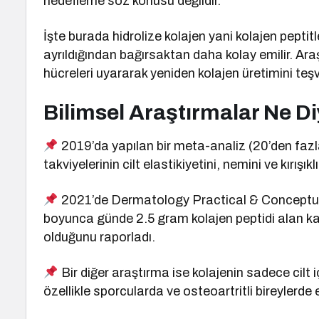
hedefleme söz konusu değildir.
İşte burada hidrolize kolajen yani kolajen peptit
ayrıldığından bağırsaktan daha kolay emilir. Araşt
hücreleri uyararak yeniden kolajen üretimini teşv
Bilimsel Araştırmalar Ne D
2019’da yapılan bir meta-analiz (20’den fazla 
takviyelerinin cilt elastikiyetini, nemini ve kırı
2021’de Dermatology Practical & Conceptual
boyunca günde 2.5 gram kolajen peptidi alan kadı
olduğunu raporladı.
Bir diğer araştırma ise kolajenin sadece cilt 
özellikle sporcularda ve osteoartritli bireylerde