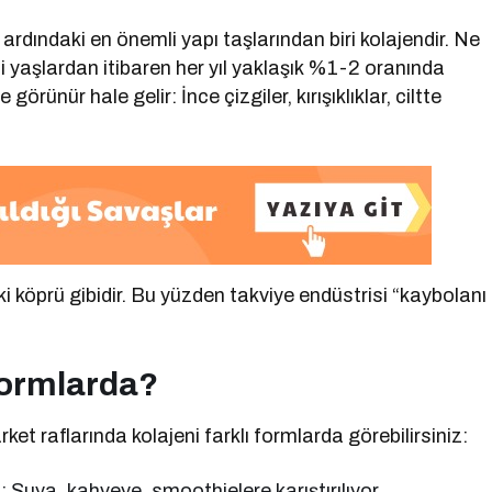
ardındaki en önemli yapı taşlarından biri kolajendir. Ne
5’li yaşlardan itibaren her yıl yaklaşık %1-2 oranında
görünür hale gelir: İnce çizgiler, kırışıklıklar, ciltte
i köprü gibidir. Bu yüzden takviye endüstrisi “kaybolanı
Formlarda?
t raflarında kolajeni farklı formlarda görebilirsiniz:
: Suya, kahveye, smoothielere karıştırılıyor.