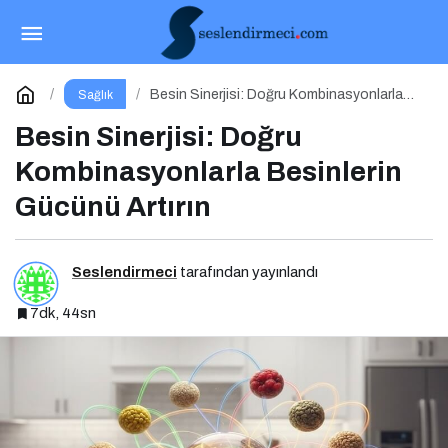
Yasaklı Diyetler ve Kıtlık Bilinci
Paylaş
Yorum Yap
Besin Sinerjisi: Doğru Kombinasyonlarla
Sağlık
Besinlerin Gücünü Artırın
Besin Sinerjisi: Doğru
Kombinasyonlarla Besinlerin
Gücünü Artırın
Seslendirmeci
tarafından yayınlandı
7dk, 44sn