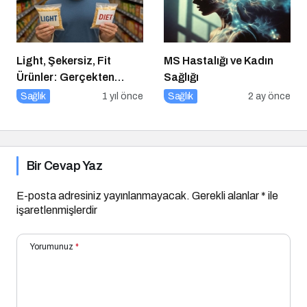
Light, Şekersiz, Fit
MS Hastalığı ve Kadın
Ürünler: Gerçekten
Sağlığı
Daha Sağlıklı mı?
Sağlık
1 yıl önce
Sağlık
2 ay önce
Bir Cevap Yaz
E-posta adresiniz yayınlanmayacak.
Gerekli alanlar
*
ile
işaretlenmişlerdir
Yorumunuz
*