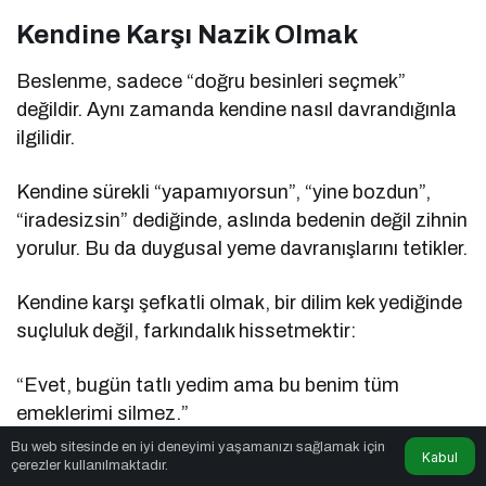
Kendine Karşı Nazik Olmak
Beslenme, sadece “doğru besinleri seçmek”
değildir. Aynı zamanda kendine nasıl davrandığınla
ilgilidir.
Kendine sürekli “yapamıyorsun”, “yine bozdun”,
“iradesizsin” dediğinde, aslında bedenin değil zihnin
yorulur. Bu da duygusal yeme davranışlarını tetikler.
Kendine karşı şefkatli olmak, bir dilim kek yediğinde
suçluluk değil, farkındalık hissetmektir:
“Evet, bugün tatlı yedim ama bu benim tüm
emeklerimi silmez.”
Bu web sitesinde en iyi deneyimi yaşamanızı sağlamak için
Kabul
Unutma, sürdürülebilir beslenme; suçluluk değil
çerezler kullanılmaktadır.