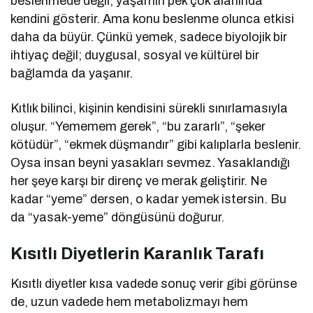
beslenmede değil, yaşamın pek çok alanında
kendini gösterir. Ama konu beslenme olunca etkisi
daha da büyür. Çünkü yemek, sadece biyolojik bir
ihtiyaç değil; duygusal, sosyal ve kültürel bir
bağlamda da yaşanır.
Kıtlık bilinci, kişinin kendisini sürekli sınırlamasıyla
oluşur. “Yememem gerek”, “bu zararlı”, “şeker
kötüdür”, “ekmek düşmandır” gibi kalıplarla beslenir.
Oysa insan beyni yasakları sevmez. Yasaklandığı
her şeye karşı bir direnç ve merak geliştirir. Ne
kadar “yeme” dersen, o kadar yemek istersin. Bu
da “yasak-yeme” döngüsünü doğurur.
Kısıtlı Diyetlerin Karanlık Tarafı
Kısıtlı diyetler kısa vadede sonuç verir gibi görünse
de, uzun vadede hem metabolizmayı hem