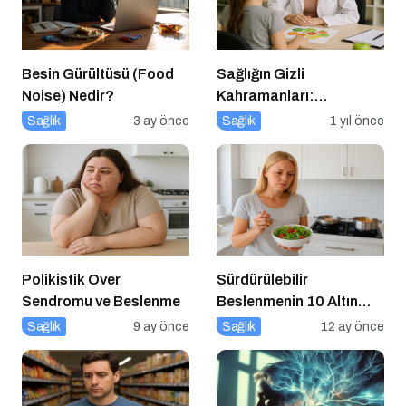
Besin Gürültüsü (Food
Sağlığın Gizli
Noise) Nedir?
Kahramanları:
Diyetisyenlerimiz
Sağlık
3 ay önce
Sağlık
1 yıl önce
Polikistik Over
Sürdürülebilir
Sendromu ve Beslenme
Beslenmenin 10 Altın
Kuralı
Sağlık
9 ay önce
Sağlık
12 ay önce