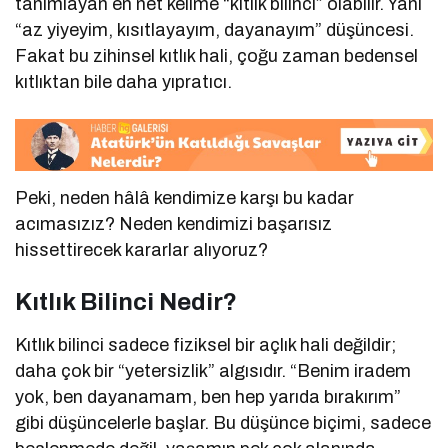
tanımlayan en net kelime “kıtlık bilinci” olabilir. Yani
“az yiyeyim, kısıtlayayım, dayanayım” düşüncesi.
Fakat bu zihinsel kıtlık hali, çoğu zaman bedensel
kıtlıktan bile daha yıpratıcı.
Peki, neden hâlâ kendimize karşı bu kadar
acımasızız? Neden kendimizi başarısız
hissettirecek kararlar alıyoruz?
Kıtlık Bilinci Nedir?
Kıtlık bilinci sadece fiziksel bir açlık hali değildir;
daha çok bir “yetersizlik” algısıdır. “Benim iradem
yok, ben dayanamam, ben hep yarıda bırakırım”
gibi düşüncelerle başlar. Bu düşünce biçimi, sadece