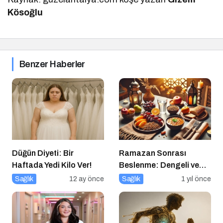
Kösoğlu
Benzer Haberler
Düğün Diyeti: Bir
Ramazan Sonrası
Haftada Yedi Kilo Ver!
Beslenme: Dengeli ve
Sağlıklı Bir Geçiş İçin
Sağlık
12 ay önce
Sağlık
1 yıl önce
İpuçları