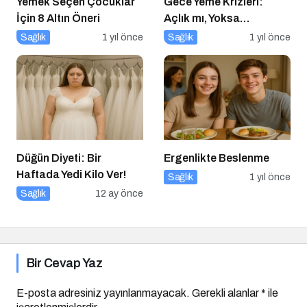
Yemek Seçen Çocuklar
Gece Yeme Krizleri:
İçin 8 Altın Öneri
Açlık mı, Yoksa
Duygusal İhtiyaçlar mı?
Sağlık
1 yıl önce
Sağlık
1 yıl önce
Düğün Diyeti: Bir
Ergenlikte Beslenme
Haftada Yedi Kilo Ver!
Sağlık
1 yıl önce
Sağlık
12 ay önce
Bir Cevap Yaz
E-posta adresiniz yayınlanmayacak.
Gerekli alanlar
*
ile