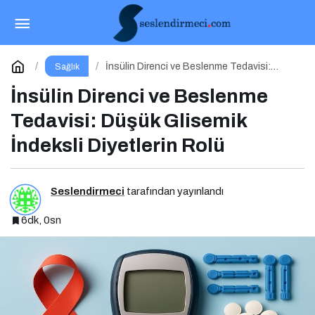
Mayıs Ayı Doğuma ve Doğum Sonrasına
Hazırlık Atölyesi
Paylaş
Yorum Yap
İnsülin Direnci ve Beslenme Tedavisi:
Sağlık
Düşük Glisemik İndeksli Diyetlerin Rolü
İnsülin Direnci ve Beslenme
Tedavisi: Düşük Glisemik
İndeksli Diyetlerin Rolü
Seslendirmeci
tarafından yayınlandı
6dk, 0sn