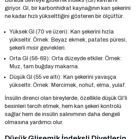
giriyor. GI, bir karbonhidrat kaynağının kan şekerini
ne kadar hızlı yükselttiğini gösteren bir ölçüttür.
Yüksek GI (70 ve üzeri): Kan şekerini hızla
yükseltir. Örnek: Beyaz ekmek, patates püresi,
şekerli mısır gevrekleri.
Orta GI (56-69): Orta düzeyde etkiler. Örnek:
Muz, tam buğday makarna.
Düşük GI (55 ve altı): Kan şekerini yavaşça
yükseltir. Örnek: Mercimek, nohut, elma, yulaf.
İnsülin direnci olan bireylerde, özellikle düşük GI’li
besinleri tercih etmek, hem kan şekeri kontrolü
sağlar hem de insülin salınımının daha dengeli
olmasına yardımcı olur.
Düşük Glisemik İndeksli Diyetlerin