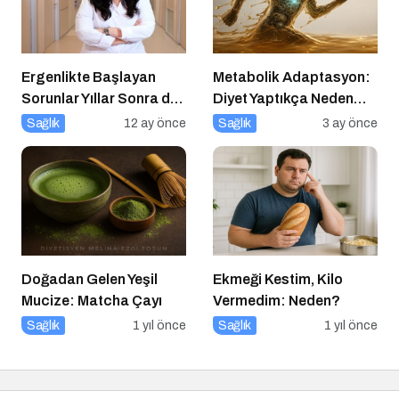
Ergenlikte Başlayan
Metabolik Adaptasyon:
Sorunlar Yıllar Sonra da
Diyet Yaptıkça Neden
Sizi Takip Ediyorsa
Kilo Vermek Zorlaşır?
Sağlık
12 ay önce
Sağlık
3 ay önce
Dikkat!
Doğadan Gelen Yeşil
Ekmeği Kestim, Kilo
Mucize: Matcha Çayı
Vermedim: Neden?
Sağlık
1 yıl önce
Sağlık
1 yıl önce