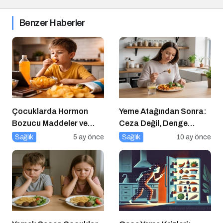
Benzer Haberler
Çocuklarda Hormon
Yeme Atağından Sonra:
Bozucu Maddeler ve
Ceza Değil, Denge
Paketli Gıdalar
Zamanı
Sağlık
5 ay önce
Sağlık
10 ay önce