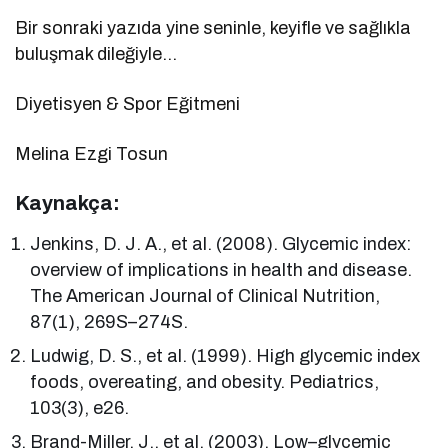
Bir sonraki yazıda yine seninle, keyifle ve sağlıkla
buluşmak dileğiyle…
Diyetisyen & Spor Eğitmeni
Melina Ezgi Tosun
Kaynakça:
Jenkins, D. J. A., et al. (2008). Glycemic index:
overview of implications in health and disease.
The American Journal of Clinical Nutrition,
87(1), 269S–274S.
Ludwig, D. S., et al. (1999). High glycemic index
foods, overeating, and obesity. Pediatrics,
103(3), e26.
Brand-Miller, J., et al. (2003). Low–glycemic