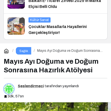
Balkan E-Ticaret Zirvesi 2025’in Marka
Elçisi Belli Oldu
Kültür Sanat
Çocuklar Masallarla Hayallerini
Gerçekleştiriyor!
Mayıs Ayı Doğuma ve Doğum Sonrasına
Sağlık
Hazırlık Atölyesi
Mayıs Ayı Doğuma ve Doğum
Sonrasına Hazırlık Atölyesi
Seslendirmeci
tarafından yayınlandı
3dk, 57sn