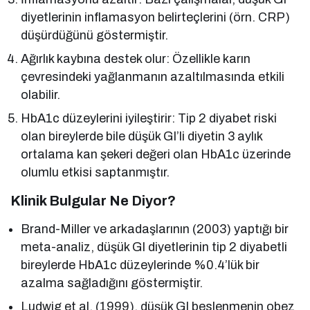
diyetlerinin inflamasyon belirteçlerini (örn. CRP)
düşürdüğünü göstermiştir.
Ağırlık kaybına destek olur: Özellikle karın
çevresindeki yağlanmanın azaltılmasında etkili
olabilir.
HbA1c düzeylerini iyileştirir: Tip 2 diyabet riski
olan bireylerde bile düşük GI’li diyetin 3 aylık
ortalama kan şekeri değeri olan HbA1c üzerinde
olumlu etkisi saptanmıştır.
Klinik Bulgular Ne Diyor?
Brand-Miller ve arkadaşlarının (2003) yaptığı bir
meta-analiz, düşük GI diyetlerinin tip 2 diyabetli
bireylerde HbA1c düzeylerinde %0.4’lük bir
azalma sağladığını göstermiştir.
Ludwig et al. (1999), düşük GI beslenmenin obez