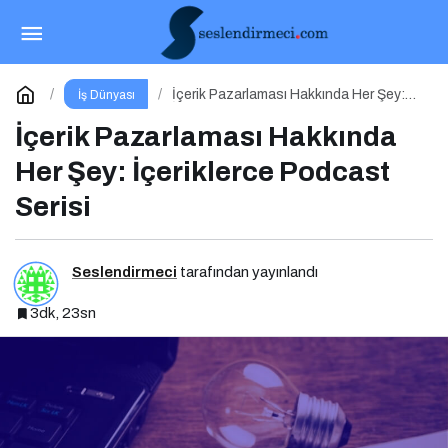
İş dünyasının zirvesi WORLDEF VIP Connect’te
buluştu
Paylaş
Yorum Yap
İçerik Pazarlaması Hakkında Her Şey:
İş Dünyası
İçeriklerce Podcast Serisi
İçerik Pazarlaması Hakkında
Her Şey: İçeriklerce Podcast
Serisi
Seslendirmeci
tarafından yayınlandı
3dk, 23sn