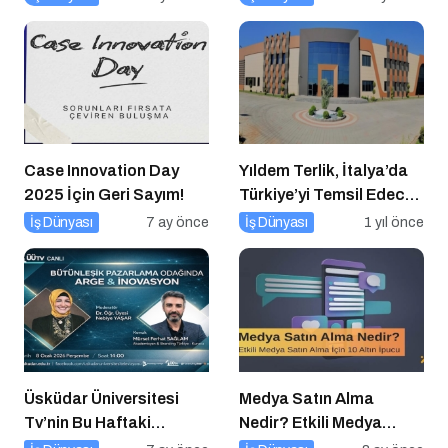
Buluşuyor
Case Innovation Day
Yıldem Terlik, İtalya’da
2025 İçin Geri Sayım!
Türkiye’yi Temsil Edecek
Gaziantepli yerli üretici,
İş Dünyası
7 ay önce
İş Dünyası
1 yıl önce
Avrupa’nın en prestijli
fuarında boy
gösterecek
Üsküdar Üniversitesi
Medya Satın Alma
Tv’nin Bu Haftaki
Nedir? Etkili Medya
Konuğu Mürsel Ferhat
Satın Alma İçin 10 Altın