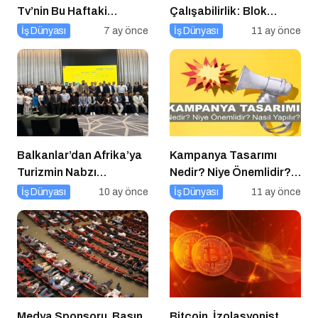
Tv’nin Bu Haftaki
Çalışabilirlik: Blok
Konuğu Mürsel Ferhat
Zincirlerin Geleceği
İş Dünyası
7 ay önce
İş Dünyası
11 ay önce
Sağlam Oluyor
Balkanlar’dan Afrika’ya
Kampanya Tasarımı
Turizmin Nabzı
Nedir? Niye Önemlidir?
Uzakrota Dubai’de Attı
Kampanya Tasarımı
İş Dünyası
10 ay önce
İş Dünyası
11 ay önce
Nasıl Yapılır?
Medya Sponsoru, Basın
Bitcoin, İzolasyonist