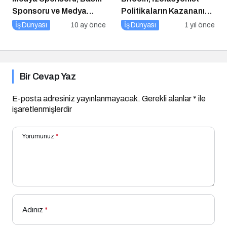
Sponsoru ve Medya
Politikaların Kazananı
Partneri Ne Demek?
Olabilir
İş Dünyası
10 ay önce
İş Dünyası
1 yıl önce
Bir Cevap Yaz
E-posta adresiniz yayınlanmayacak.
Gerekli alanlar
*
ile
işaretlenmişlerdir
Yorumunuz
*
Adınız
*