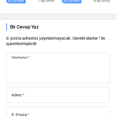
İş Dünyası
7 ay önce
İş Dünyası
8 ay önce
Sağlam Oluyor
İpucu
Bir Cevap Yaz
E-posta adresiniz yayınlanmayacak.
Gerekli alanlar
*
ile
işaretlenmişlerdir
Yorumunuz
*
Adınız
*
E-Posta
*