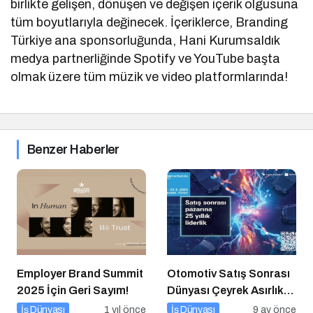
birlikte gelişen, dönüşen ve değişen içerik olgusuna
tüm boyutlarıyla değinecek. İçeriklerce, Branding
Türkiye ana sponsorluğunda, Hani Kurumsaldık
medya partnerliğinde Spotify ve YouTube başta
olmak üzere tüm müzik ve video platformlarında!
Benzer Haberler
Employer Brand Summit
Otomotiv Satış Sonrası
2025 İçin Geri Sayım!
Dünyası Çeyrek Asırlık
Zirve İçin İstanbul’da
İş Dünyası
1 yıl önce
İş Dünyası
9 ay önce