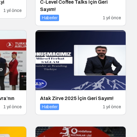
yi
C-Level Coffee Talks İçin Geri
Sayım!
1 yıl önce
Haberler
1 yıl önce
vra’nın
Atak Zirve 2025 İçin Geri Sayım!
1 yıl önce
Haberler
1 yıl önce