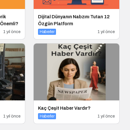
erik
Dijital Dünyanın Nabzını Tutan 12
 Önemli?
Özgün Platform
1 yıl önce
Haberler
1 yıl önce
Kaç Çeşit Haber Vardır?
1 yıl önce
Haberler
1 yıl önce