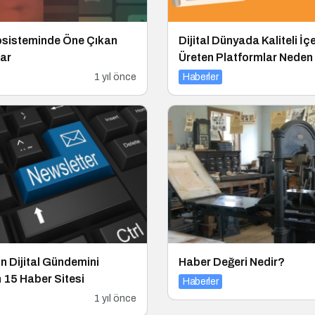
kosisteminde Öne Çıkan
Dijital Dünyada Kaliteli İç
lar
Üreten Platformlar Neden
1 yıl önce
Haberler
in Dijital Gündemini
Haber Değeri Nedir?
n 15 Haber Sitesi
Haberler
1 yıl önce