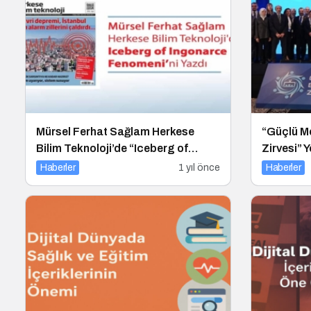
Mürsel Ferhat Sağlam Herkese
“Güçlü Me
Bilim Teknoloji’de “Iceberg of
Zirvesi” 
Ingonarce Fenomeni”ni Yazdı
Haberler
1 yıl önce
Haberler