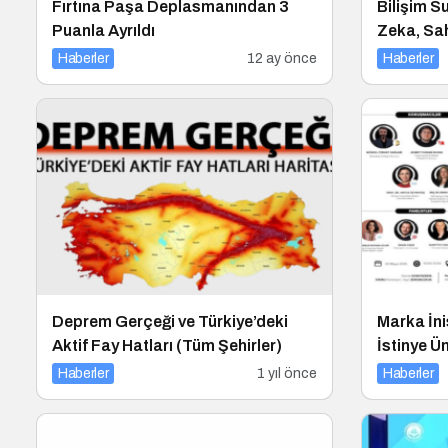
Fırtına Paşa Deplasmanından 3
Bilişim S
Puanla Ayrıldı
Zeka, Saht
Tuzaklar 
Haberler
12 ay önce
Haberler
Deprem Gerçeği ve Türkiye’deki
Marka İni
Aktif Fay Hatları (Tüm Şehirler)
İstinye Ün
Haberler
1 yıl önce
Haberler