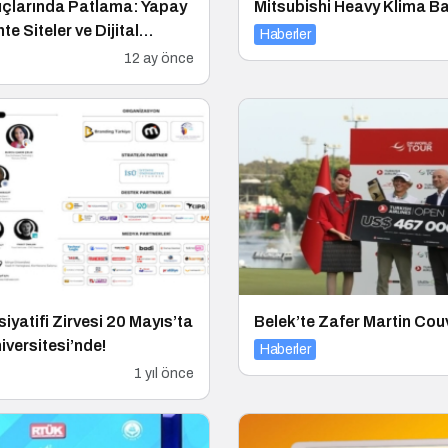
uçlarında Patlama: Yapay
Mitsubishi Heavy Klima Ba
e Siteler ve Dijital
Haberler
Tehlike Saçıyor
12 ay önce
siyatifi Zirvesi 20 Mayıs’ta
Belek’te Zafer Martin Cou
iversitesi’nde!
Haberler
1 yıl önce