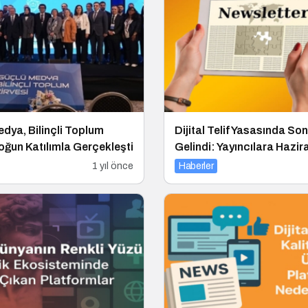
dya, Bilinçli Toplum
Dijital Telif Yasasında So
Yoğun Katılımla Gerçekleşti
Gelindi: Yayıncılara Hazir
Müjdesi
1 yıl önce
Haberler