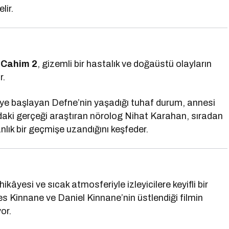
lir.
ı
Cahim 2
, gizemli bir hastalık ve doğaüstü olayların
r.
eye başlayan Defne’nin yaşadığı tuhaf durum, annesi
ındaki gerçeği araştıran nörolog Nihat Karahan, sıradan
lık bir geçmişe uzandığını keşfeder.
 hikâyesi ve sıcak atmosferiyle izleyicilere keyifli bir
s Kinnane ve Daniel Kinnane’nin üstlendiği filmin
yor.