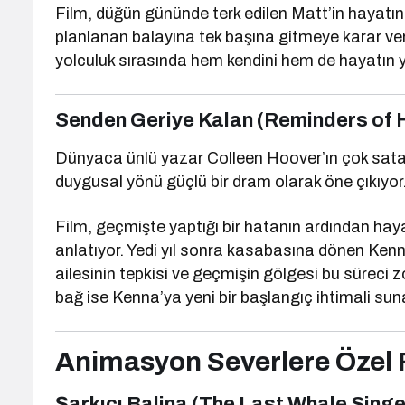
Film, düğün gününde terk edilen Matt’in hayatın
planlanan balayına tek başına gitmeye karar verir
yolculuk sırasında hem kendini hem de hayatın y
Senden Geriye Kalan (Reminders of 
Dünyaca ünlü yazar
Colleen Hoover
’ın çok sa
duygusal yönü güçlü bir dram olarak öne çıkıyor
Film, geçmişte yaptığı bir hatanın ardından hay
anlatıyor. Yedi yıl sonra kasabasına dönen Kenn
ailesinin tepkisi ve geçmişin gölgesi bu süreci zo
bağ ise Kenna’ya yeni bir başlangıç ihtimali sun
Animasyon Severlere Özel 
Şarkıcı Balina (The Last Whale Singe