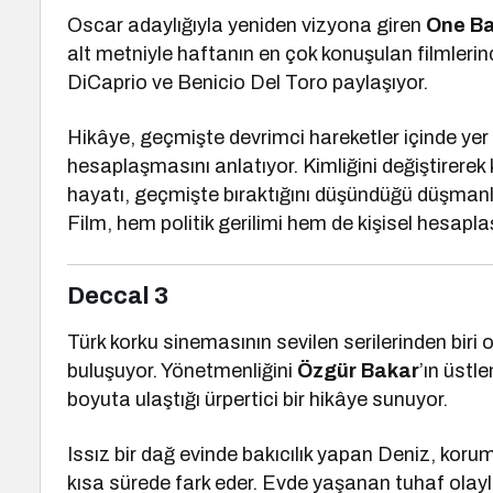
Oscar adaylığıyla yeniden vizyona giren
One Ba
alt metniyle haftanın en çok konuşulan filmlerin
DiCaprio
ve
Benicio Del Toro
paylaşıyor.
Hikâye, geçmişte devrimci hareketler içinde yer
hesaplaşmasını anlatıyor. Kimliğini değiştirerek 
hayatı, geçmişte bıraktığını düşündüğü düşmanla
Film, hem politik gerilimi hem de kişisel hesapla
Deccal 3
Türk korku sinemasının sevilen serilerinden biri 
buluşuyor. Yönetmenliğini
Özgür Bakar
’ın üstl
boyuta ulaştığı ürpertici bir hikâye sunuyor.
Issız bir dağ evinde bakıcılık yapan Deniz, koru
kısa sürede fark eder. Evde yaşanan tuhaf olayl