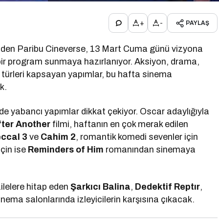
+
-
PAYLAŞ
inden
Paribu Cineverse
, 13 Mart Cuma günü vizyona
 bir program sunmaya hazırlanıyor. Aksiyon, drama,
 türleri kapsayan yapımlar, bu hafta sinema
k.
e yabancı yapımlar dikkat çekiyor. Oscar adaylığıyla
fter Another
filmi, haftanın en çok merak edilen
ccal 3
ve
Cahim 2
, romantik komedi sevenler için
çin ise
Reminders of Him
romanından sinemaya
ilelere hitap eden
Şarkıcı Balina
,
Dedektif Reptır
,
inema salonlarında izleyicilerin karşısına çıkacak.