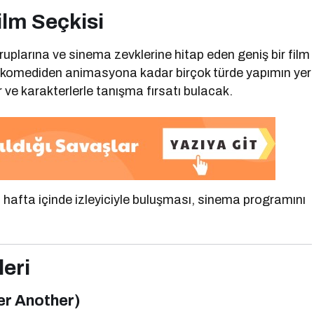
ilm Seçkisi
ruplarına ve sinema zevklerine hitap eden geniş bir film
 komediden animasyona kadar birçok türde yapımın yer
r ve karakterlerle tanışma fırsatı bulacak.
nı hafta içinde izleyiciyle buluşması, sinema programını
eri
er Another)