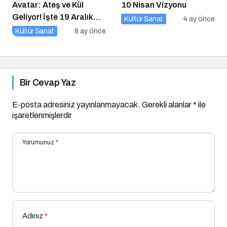
Avatar: Ateş ve Kül
10 Nisan Vizyonu
Geliyor! İşte 19 Aralık
Kültür Sanat
4 ay önce
Vizyon Filmleri
Kültür Sanat
8 ay önce
Bir Cevap Yaz
E-posta adresiniz yayınlanmayacak.
Gerekli alanlar
*
ile
işaretlenmişlerdir
Yorumunuz
*
Adınız
*