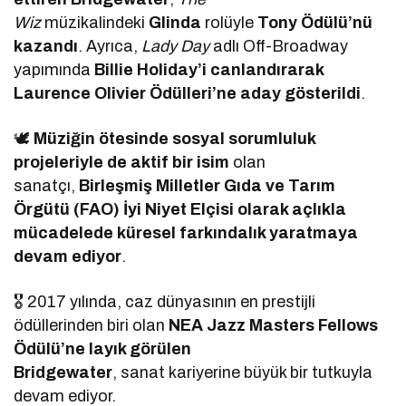
Wiz
müzikalindeki
Glinda
rolüyle
Tony Ödülü’nü
kazandı
. Ayrıca,
Lady Day
adlı Off-Broadway
yapımında
Billie Holiday’i canlandırarak
Laurence Olivier Ödülleri’ne aday gösterildi
.
🕊
Müziğin ötesinde sosyal sorumluluk
projeleriyle de aktif bir isim
olan
sanatçı,
Birleşmiş Milletler Gıda ve Tarım
Örgütü (FAO) İyi Niyet Elçisi olarak açlıkla
mücadelede küresel farkındalık yaratmaya
devam ediyor
.
🎖 2017 yılında, caz dünyasının en prestijli
ödüllerinden biri olan
NEA Jazz Masters Fellows
Ödülü’ne layık görülen
Bridgewater
, sanat kariyerine büyük bir tutkuyla
devam ediyor.