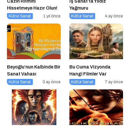
Cazın Ritmini
İş Sanat’ta Yıldız
Hissetmeye Hazır Olun!
Yağmuru
Kültür Sanat
1 yıl önce
Kültür Sanat
4 ay önce
Beyoğlu’nun Kalbinde Bir
Bu Cuma Vizyonda
Sanat Vahası
Hangi Filmler Var
Kültür Sanat
3 ay önce
Kültür Sanat
7 ay önce