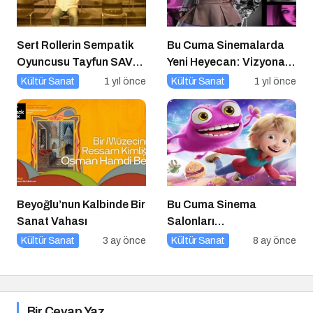
Sert Rollerin Sempatik
Bu Cuma Sinemalarda
Oyuncusu Tayfun SAV
Yeni Heyecan: Vizyona
ile Söyleşi
Girecek Filmler Belli
Kültür Sanat
1 yıl önce
Kültür Sanat
1 yıl önce
Oldu
Beyoğlu’nun Kalbinde Bir
Bu Cuma Sinema
Sanat Vahası
Salonları
Hareketleniyor: 26 Aralık
Kültür Sanat
3 ay önce
Kültür Sanat
8 ay önce
Vizyondaki Filmler
Açıklandı
Bir Cevap Yaz