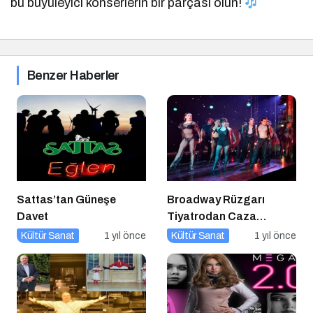
bu büyüleyici konserlerin bir parçası olun!
Benzer Haberler
Sattas’tan Güneşe
Broadway Rüzgarı
Davet
Tiyatrodan Caza
Dopdolu Bir Program
Kültür Sanat
1 yıl önce
Kültür Sanat
1 yıl önce