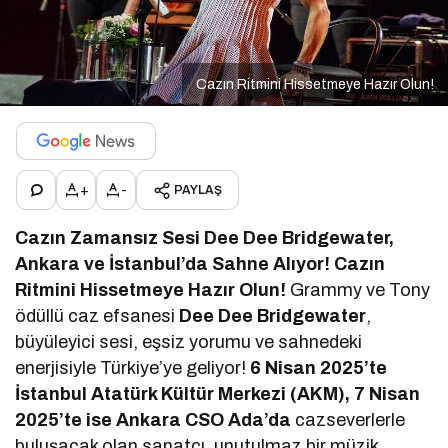
Cazın Ritmini Hissetmeye Hazır Olun!
+
-
PAYLAŞ
Cazın Zamansız Sesi Dee Dee Bridgewater,
Ankara ve İstanbul’da Sahne Alıyor! Cazın
Ritmini Hissetmeye Hazır Olun!
Grammy ve Tony
ödüllü caz efsanesi
Dee Dee Bridgewater
,
büyüleyici sesi, eşsiz yorumu ve sahnedeki
enerjisiyle Türkiye’ye geliyor!
6 Nisan 2025’te
İstanbul Atatürk Kültür Merkezi (AKM), 7 Nisan
2025’te ise Ankara CSO Ada’da
cazseverlerle
buluşacak olan sanatçı, unutulmaz bir müzik