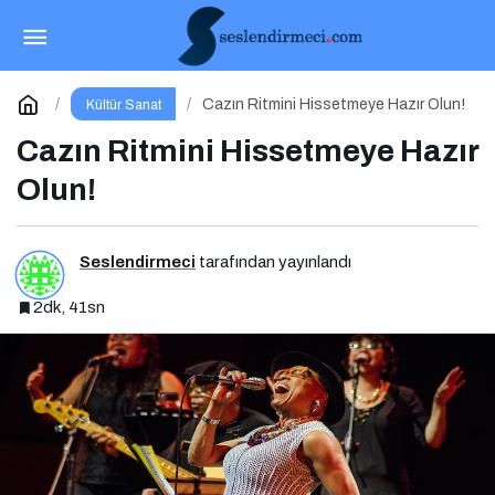
Çocuklar Masallarla Hayallerini
Gerçekleştiriyor!
Paylaş
Yorum Yap
Cazın Ritmini Hissetmeye Hazır Olun!
Kültür Sanat
Cazın Ritmini Hissetmeye Hazır
Olun!
Seslendirmeci
tarafından yayınlandı
2dk, 41sn