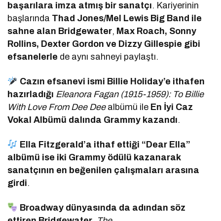
başarılara imza atmış bir sanatçı
. Kariyerinin
başlarında
Thad Jones/Mel Lewis Big Band ile
sahne alan Bridgewater
,
Max Roach, Sonny
Rollins, Dexter Gordon ve Dizzy Gillespie gibi
efsanelerle
de aynı sahneyi paylaştı.
Cazın efsanevi ismi Billie Holiday’e ithafen
hazırladığı
Eleanora Fagan (1915-1959): To Billie
With Love From Dee Dee
albümü ile
En İyi Caz
Vokal Albümü dalında Grammy kazandı
.
Ella Fitzgerald’a ithaf ettiği “Dear Ella”
albümü ise iki Grammy ödülü kazanarak
sanatçının en beğenilen çalışmaları arasına
girdi
.
Broadway dünyasında da adından söz
ettiren Bridgewater
,
The