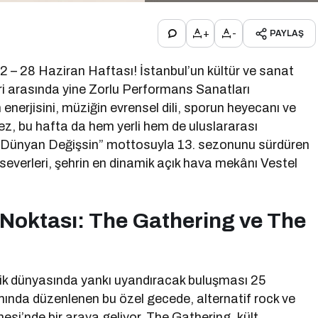
+
-
PAYLAŞ
2 – 28 Haziran Haftası! İstanbul’un kültür ve sanat
eri arasında yine Zorlu Performans Sanatları
nerjisini, müziğin evrensel dili, sporun heyecanı ve
z, bu hafta da hem yerli hem de uluslararası
. “Dünyan Değişsin” mottosuyla 13. sezonunu sürdüren
everleri, şehrin en dinamik açık hava mekânı Vestel
Noktası: The Gathering ve The
ik dünyasında yankı uyandıracak buluşması 25
nda düzenlenen bu özel gecede, alternatif rock ve
nesi’nde bir araya geliyor. The Gathering, kült