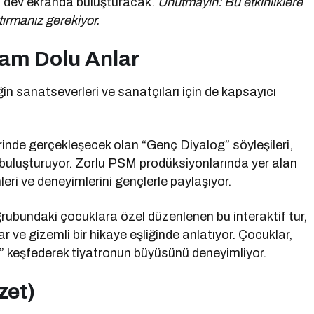
nı dev ekranda buluşturacak.
Unutmayın: Bu etkinliklere
ırmanız gerekiyor.
ham Dolu Anlar
in sanatseverleri ve sanatçıları için de kapsayıcı
rinde gerçekleşecek olan “Genç Diyalog” söyleşileri,
e buluşturuyor. Zorlu PSM prodüksiyonlarında yer alan
eri ve deneyimlerini gençlerle paylaşıyor.
ubundaki çocuklara özel düzenlenen bu interaktif tur,
r ve gizemli bir hikaye eşliğinde anlatıyor. Çocuklar,
 keşfederek tiyatronun büyüsünü deneyimliyor.
zet)