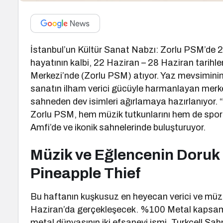
İstanbul’un Kültür Sanat Nabzı: Zorlu PSM’de 2
hayatının kalbi, 22 Haziran – 28 Haziran tarihl
Merkezi’nde (Zorlu PSM) atıyor. Yaz mevsiminin e
sanatın ilham verici gücüyle harmanlayan merke
sahneden dev isimleri ağırlamaya hazırlanıyor
Zorlu PSM, hem müzik tutkunlarını hem de spors
Amfi’de ve ikonik sahnelerinde buluşturuyor.
Müzik ve Eğlencenin Doruk 
Pineapple Thief
Bu haftanın kuşkusuz en heyecan verici ve müz
Haziran’da gerçekleşecek. %100 Metal kapsamı
metal dünyasının iki efsanevi ismi, Turkcell Sah