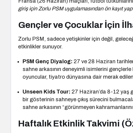
Fransa (26 Haziran) maçları, futbol tutkunları
giriş için Zorlu PSM uygulamasından ön kayıt yapt
Gençler ve Çocuklar İçin İl
Zorlu PSM, sadece yetişkinler için değil, geleceğ
etkinlikler sunuyor.
PSM Genç Diyalog:
27 ve 28 Haziran tarihle
sahne arkasının deneyimli isimlerini gençlerl
oyuncular, tiyatro dünyasına dair merak edilenl
Unseen Kids Tour:
27 Haziran’da 8-12 yaş gr
bir gösterinin sahneye çıkış sürecini bulmacala
sahne arkasının “görünmeyen kahramanlarını”
Haftalık Etkinlik Takvimi (Ö