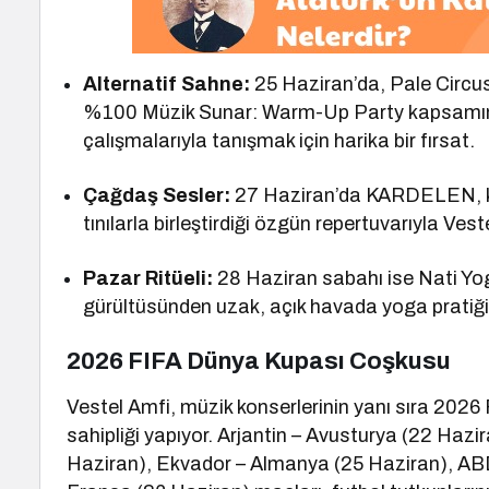
Alternatif Sahne:
25 Haziran’da, Pale Circu
%100 Müzik Sunar: Warm-Up Party kapsamınd
çalışmalarıyla tanışmak için harika bir fırsat.
Çağdaş Sesler:
27 Haziran’da KARDELEN, kla
tınılarla birleştirdiği özgün repertuvarıyla Ves
Pazar Ritüeli:
28 Haziran sabahı ise Nati Yog
gürültüsünden uzak, açık havada yoga pratiği
2026 FIFA Dünya Kupası Coşkusu
Vestel Amfi, müzik konserlerinin yanı sıra 2026
sahipliği yapıyor. Arjantin – Avusturya (22 Hazi
Haziran), Ekvador – Almanya (25 Haziran), ABD