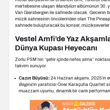
mertebesine ulaşan
Mandylion
albümünün 30. yıl
Van Giersbergen ile sahnede olacak. Gecenin bir 
müzik sahnesinin öncülerinden olan The Pineapp
sahnede buluşturacak bu konser, müzikseverler 
Vestel Amfi’de Yaz Akşamlar
Dünya Kupası Heyecanı
Zorlu PSM’nin “şehir içinde nefes alma” noktası
takvim sunuyor.
Cazın Büyüsü:
24 Haziran akşamı, 2025’in e
Begins
’in yaratıcısı Öner Karaçuha Quartet s
muazzam uyumu, dinamik bir canlı performa