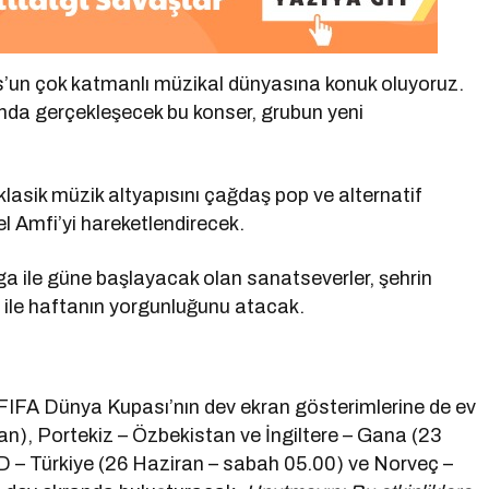
s’un çok katmanlı müzikal dünyasına konuk oluyoruz.
a gerçekleşecek bu konser, grubun yeni
sik müzik altyapısını çağdaş pop ve alternatif
tel Amfi’yi hareketlendirecek.
a ile güne başlayacak olan sanatseverler, şehrin
 ile haftanın yorgunluğunu atacak.
 FIFA Dünya Kupası’nın dev ekran gösterimlerine de ev
ran), Portekiz – Özbekistan ve İngiltere – Gana (23
 – Türkiye (26 Haziran – sabah 05.00) ve Norveç –