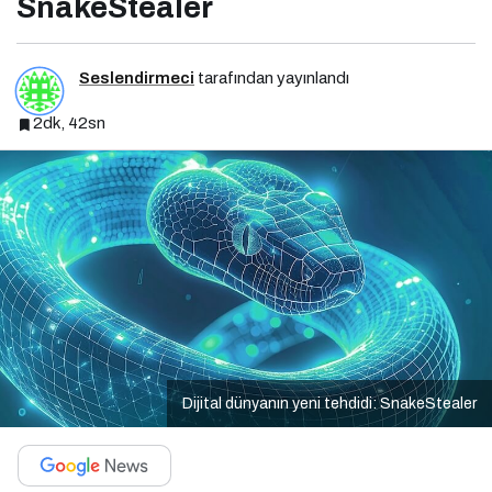
SnakeStealer
Seslendirmeci
tarafından yayınlandı
2dk, 42sn
Dijital dünyanın yeni tehdidi: SnakeStealer