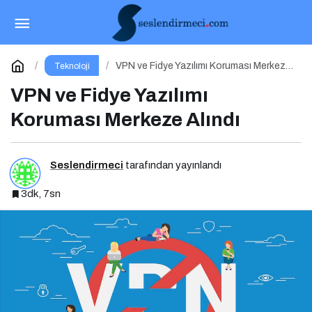
Dijital dünyanın yeni tehdidi: SnakeStealer
Paylaş
Yorum Yap
VPN ve Fidye Yazılımı Koruması Merkeze
Teknoloji
Alındı
VPN ve Fidye Yazılımı
Koruması Merkeze Alındı
Seslendirmeci
tarafından yayınlandı
3dk, 7sn