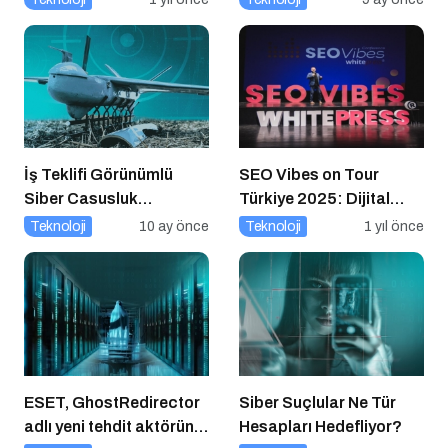
Altın İpucu
İş Teklifi Görünümlü
SEO Vibes on Tour
Siber Casusluk
Türkiye 2025: Dijital
Operasyonu
Dünyanın Nabzını Tutan
Teknoloji
10 ay önce
Teknoloji
1 yıl önce
Etkinlik
ESET, GhostRedirector
Siber Suçlular Ne Tür
adlı yeni tehdit aktörünü
Hesapları Hedefliyor?