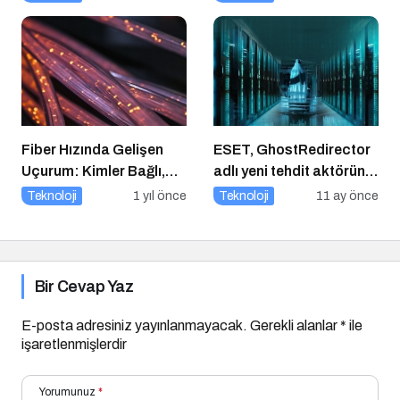
Güvenliği Alarmı
Fiber Hızında Gelişen
ESET, GhostRedirector
Uçurum: Kimler Bağlı,
adlı yeni tehdit aktörünü
Kimler Dışarıda
keşfetti
Teknoloji
1 yıl önce
Teknoloji
11 ay önce
Bir Cevap Yaz
E-posta adresiniz yayınlanmayacak.
Gerekli alanlar
*
ile
işaretlenmişlerdir
Yorumunuz
*