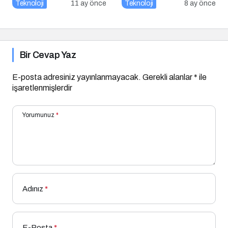
keşfetti
Teknoloji
11 ay önce
Teknoloji
8 ay önce
Bir Cevap Yaz
E-posta adresiniz yayınlanmayacak.
Gerekli alanlar
*
ile
işaretlenmişlerdir
Yorumunuz
*
Adınız
*
E-Posta
*