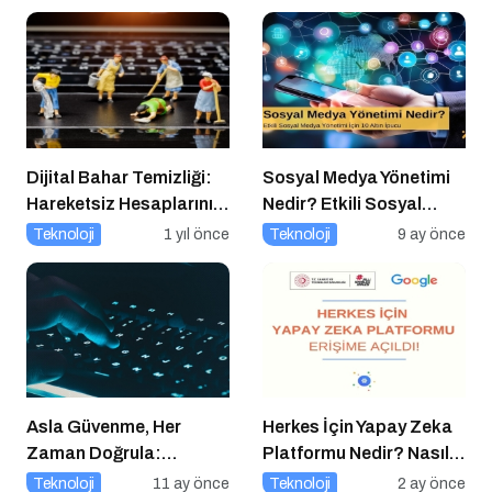
Dijital Bahar Temizliği:
Sosyal Medya Yönetimi
Hareketsiz Hesaplarınızı
Nedir? Etkili Sosyal
Temizlemenin Zamanı
Medya Yönetimi İçin 10
Teknoloji
1 yıl önce
Teknoloji
9 ay önce
Geldi!
Altın İpucu
Asla Güvenme, Her
Herkes İçin Yapay Zeka
Zaman Doğrula:
Platformu Nedir? Nasıl
Şirketler İçin Parola
Kullanılır?
Teknoloji
11 ay önce
Teknoloji
2 ay önce