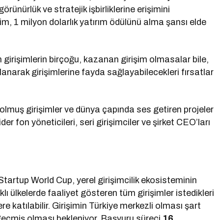
rünürlük ve stratejik işbirliklerine erişimini
m, 1 milyon dolarlık yatırım ödülünü alma şansı elde
 girişimlerin birçoğu, kazanan girişim olmasalar bile,
llanarak girişimlerine fayda sağlayabilecekleri fırsatlar
olmuş girişimler ve dünya çapında ses getiren projeler
ider fon yöneticileri, seri girişimciler ve şirket CEO’ları
Startup World Cup, yerel girişimcilik ekosisteminin
lı ülkelerde faaliyet gösteren tüm girişimler istedikleri
 katılabilir. Girişimin Türkiye merkezli olması şart
 geçmiş olması bekleniyor. Başvuru süreci
16