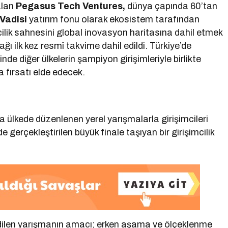
alan
Pegasus Tech Ventures,
dünya çapında 60’tan
 Vadisi
yatırım fonu olarak ekosistem tarafından
mcilik sahnesini global inovasyon haritasına dahil etmek
ğı ilk kez resmî takvime dahil edildi. Türkiye’de
nde diğer ülkelerin şampiyon girişimleriyle birlikte
 fırsatı elde edecek.
 ülkede düzenlenen yerel yarışmalarla girişimcileri
 gerçekleştirilen büyük finale taşıyan bir girişimcilik
ilen yarışmanın amacı; erken aşama ve ölçeklenme