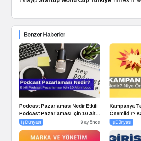
tıklayıp
Startup World Cup Türkiye
‘nin resmi w
Benzer Haberler
Podcast Pazarlaması Nedir Etkili
Kampanya Tas
Podcast Pazarlaması için 10 Altın
Önemlidir? 
İpucu
Nasıl Yapılır?
İş Dünyası
9 ay önce
İş Dünyası