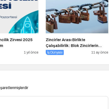
cilik Zirvesi 2025
Zincirler Arası Birlikte
ım
Çalışabilirlik: Blok Zincirlerin
Geleceği
1 yıl önce
İş Dünyası
11 ay önce
 işaretlenmişlerdir