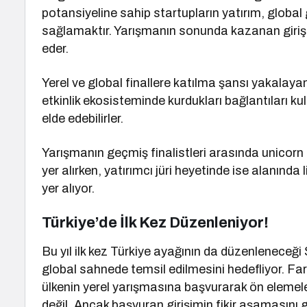
potansiyeline sahip startupların yatırım, global gö
sağlamaktır. Yarışmanın sonunda kazanan girişi
eder.
Yerel ve global finallere katılma şansı yakalayan
etkinlik ekosisteminde kurdukları bağlantıları ku
elde edebilirler.
Yarışmanın geçmiş finalistleri arasında unicorn 
yer alırken, yatırımcı jüri heyetinde ise alanında l
yer alıyor.
Türkiye’de İlk Kez Düzenleniyor!
Bu yıl ilk kez Türkiye ayağının da düzenleneceği 
global sahnede temsil edilmesini hedefliyor. Fark
ülkenin yerel yarışmasına başvurarak ön elemelere
değil. Ancak başvuran girişimin fikir aşamasını