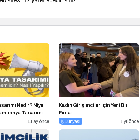
eb sitesini ziyaret edebilirsiniz!
arımı Nedir? Niye
Kadın Girişimciler İçin Yeni Bir
Kampanya Tasarımı
Fırsat
11 ay önce
İş Dünyası
1 yıl önce