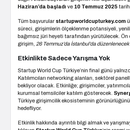
Haziran’da başladı
ve
10 Temmuz 2025
tari
Tüm başvurular
startupworldcupturkey.com
ü
süreci, girişimlerin ölçeklenme potansiyeli, yenil
bağımsız jüri heyeti tarafından yürütülecek. Ön
girişim,
26 Temmuz’da İstanbul’da düzenlenecek 
Etkinlikte Sadece Yarışma Yok
Startup World Cup Türkiye’nin final günü yalnı
Katılımcıları networking alanları, sektörel pane
bekliyor olacak. Etkinliğe; girişimciler, yatırımcı
kurumsal temsilciler katılım gösterecek.
Syner
Türkiye girişimcilik ekosisteminin görünürlüğünü v
hedefliyor.
Etkinlik hakkında ayrıntılı bilgi almak ve yarı