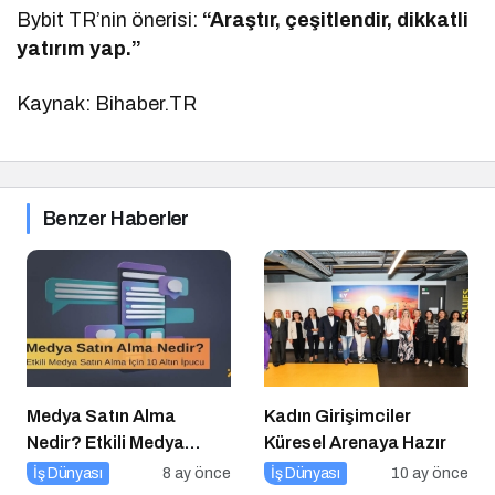
Bybit TR’nin önerisi:
“Araştır, çeşitlendir, dikkatli
yatırım yap.”
Kaynak: Bihaber.TR
Benzer Haberler
Medya Satın Alma
Kadın Girişimciler
Nedir? Etkili Medya
Küresel Arenaya Hazır
Satın Alma İçin 10 Altın
İş Dünyası
8 ay önce
İş Dünyası
10 ay önce