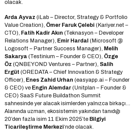
olacak.
Arda Ayvaz
(iLab – Director, Strategy & Portfolio
Value Creation),
Ömer Faruk Çelebi
(Kariyer.net –
CTO),
Fatih Kadir Akın
(Teknasyon – Developer
Relations Manager),
Emir Hardal
(Microsoft @
Logosoft – Partner Success Manager),
Melih
Sakarya
(Testinium – Founder & CEO),
Özge
Öz
(QNBEYOND Ventures – Partner),
Salih
Ergüt
(OREDATA – Chief Innovation & Strategy
Officer),
Enes Zahid Urhan
(easyapp.ai – Founder
& CEO) ve
Engin Alemdar
(Unitplan – Founder &
CEO) SaaS Future Buildathon Summit
sahnesinde yer alacak isimlerden yalnızca birkaçı…
Alanında uzman, ekosistemin yakından tanıdığı
20’den fazla isim 11 Ekim 2025’te
Bilgiyi
Ticarileştirme Merkezi
‘nde olacak.