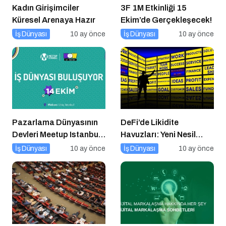
Kadın Girişimciler
3F 1M Etkinliği 15
Küresel Arenaya Hazır
Ekim’de Gerçekleşecek!
İş Dünyası
10 ay önce
İş Dünyası
10 ay önce
Pazarlama Dünyasının
DeFi’de Likidite
Devleri Meetup Istanbul
Havuzları: Yeni Nesil
2025’te Buluşuyor
Finansın Kalbi
İş Dünyası
10 ay önce
İş Dünyası
10 ay önce