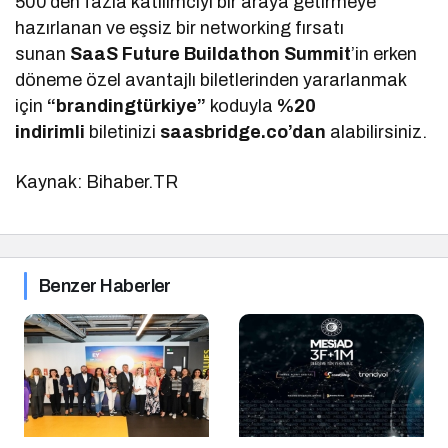
500’den fazla katılımcıyı bir araya getirmeye
hazırlanan ve eşsiz bir networking fırsatı
sunan
SaaS Future Buildathon Summit
’in erken
döneme özel avantajlı biletlerinden yararlanmak
için
“brandingtürkiye”
koduyla
%20
indirimli
biletinizi
saasbridge.co’dan
alabilirsiniz.
Kaynak: Bihaber.TR
Benzer Haberler