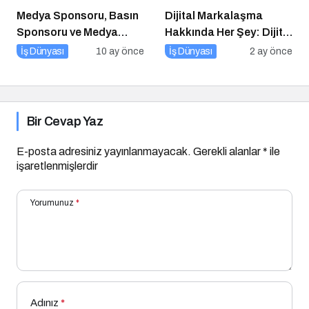
Medya Sponsoru, Basın
Dijital Markalaşma
Sponsoru ve Medya
Hakkında Her Şey: Dijital
Partneri Ne Demek?
Markalaşma Sohbetleri
İş Dünyası
10 ay önce
İş Dünyası
2 ay önce
Podcast Serisi
Bir Cevap Yaz
E-posta adresiniz yayınlanmayacak.
Gerekli alanlar
*
ile
işaretlenmişlerdir
Yorumunuz
*
Adınız
*