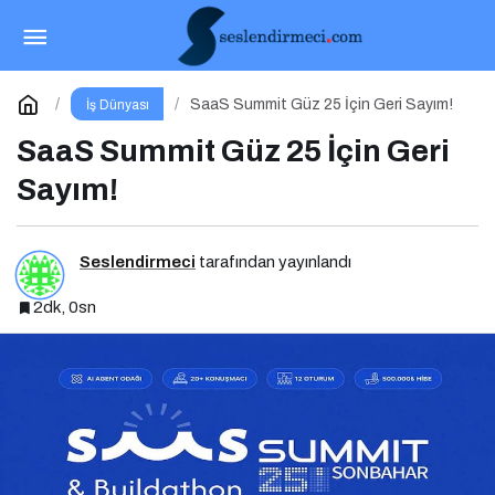
DeFi’de Likidite Havuzları: Yeni Nesil Finansın
Kalbi
Paylaş
Yorum Yap
SaaS Summit Güz 25 İçin Geri Sayım!
İş Dünyası
SaaS Summit Güz 25 İçin Geri
Sayım!
Seslendirmeci
tarafından yayınlandı
2dk, 0sn