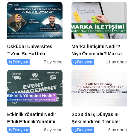
İpucu
Üsküdar Üniversitesi
Marka İletişimi Nedir?
Tv’nin Bu Haftaki
Niye Önemlidir? Marka
Konuğu Mürsel Ferhat
İletişimi Nasıl Yapılır?
İş Dünyası
7 ay önce
İş Dünyası
11 ay önce
Sağlam Oluyor
Etkinlik Yönetimi Nedir
2026’da İş Dünyasını
Etkili Etkinlik Yönetimi
Şekillendiren Trendler
İçin 10 Altın İpucu
Talk N Training “İlham
İş Dünyası
8 ay önce
İş Dünyası
6 ay önce