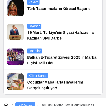
Yaşam
Türk Tasarımcıların Küresel Başarısı
Siyaset
19 Mart: Türkiye’nin Siyasi Hafızasına
Kazınan Sivil Darbe
Haberler
Balkan E-Ticaret Zirvesi 2025’in Marka
Elçisi Belli Oldu
Kültür Sanat
Çocuklar Masallarla Hayallerini
Gerçekleştiriyor!
DeFi’de Likidite Havuzları: Yeni Nesil
İş Dünyası