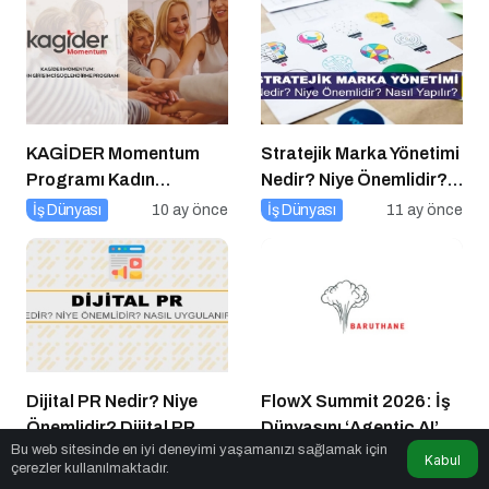
KAGİDER Momentum
Stratejik Marka Yönetimi
Programı Kadın
Nedir? Niye Önemlidir?
Girişimcilerin Gücüne
Stratejik Marka Yönetimi
İş Dünyası
10 ay önce
İş Dünyası
11 ay önce
Güç Katıyor
Nasıl Yapılır?
Dijital PR Nedir? Niye
FlowX Summit 2026: İş
Önemlidir? Dijital PR
Dünyasını ‘Agentic AI’ ve
Bu web sitesinde en iyi deneyimi yaşamanızı sağlamak için
Nasıl Uygulanır?
Otonom Yapay Zeka
İş Dünyası
1 yıl önce
İş Dünyası
2 ay önce
Kabul
çerezler kullanılmaktadır.
Çağına Hazırlıyor