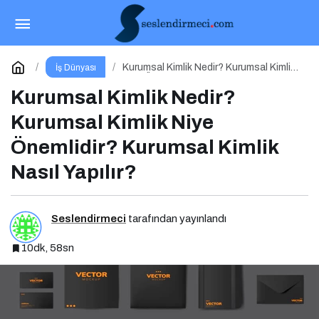
Kişisel Markalaşma Nedir? Niye Önemlidir?
Kişisel Markalaşma Nasıl Uygulanır?
Paylaş
Yorum Yap
Kurumsal Kimlik Nedir? Kurumsal Kimlik
İş Dünyası
Niye Önemlidir? Kurumsal Kimlik Nasıl
Yapılır?
Kurumsal Kimlik Nedir?
Kurumsal Kimlik Niye
Önemlidir? Kurumsal Kimlik
Nasıl Yapılır?
Seslendirmeci
tarafından yayınlandı
10dk, 58sn