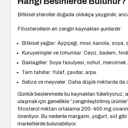
Hangi Besinlerde Bulunur?
Bitkisel steroller doğada oldukça yaygındır, anc
Fitosterollerin en zengin kaynakları şunlardır:
Bitkisel yağlar: Ayçiçeği, mısır, kanola, soya,
Kuruyemişler ve tohumlar: Ceviz, badem, fındık
Baklagiller: Soya fasulyesi, nohut, mercimek.
Tam tahıllar: Yulaf, çavdar, arpa.
Sebze ve meyveler: Daha düşük miktarda da ol
Günlük beslenmede bu kaynakları tüketiyoruz; 
ulaşmak için genellikle “zenginleştirilmiş ürünler
fitosterol miktarı ortalama 200-400 mg civarınd
öneriliyor. Bu nedenle margarin, yoğurt, süt gibi 
marketlerde bulunabiliyor.