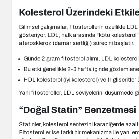
Kolesterol Üzerindeki Etkile
Bilimsel çalışmalar, fitosterollerin özellikle LDL
gösteriyor. LDL, halk arasında “kötü kolesterol” 
ateroskleroz (damar sertliği) sürecini başlatır.
Günde 2 gram fitosterol alımı, LDL kolesterol
Bu etki genellikle 2-3 hafta içinde gözlemleneb
HDL kolesterol (iyi kolesterol) ve trigliseritler
Yani fitosteroller, LDL seviyelerini düşürmede gü
“Doğal Statin” Benzetmesi
Statinler, kolesterol sentezini karaciğerde azal
Fitosteroller ise farklı bir mekanizma ile yani e