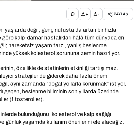
+
-
PAYLAŞ
i yaşlarda değil, genç nüfusta da artan bir hızla
ne göre kalp-damar hastalıkları hâlâ tüm dünyada en
eğil; hareketsiz yaşam tarzı, yanlış beslenme
iminde yüksek kolesterol sorununa zemin hazırlıyor.
rinin, özellikle de statinlerin etkinliği tartışılmaz.
eyici stratejiler de giderek daha fazla önem
eğil, aynı zamanda “doğal yollarla korunmak” istiyor.
dı geçen, beslenme biliminin son yıllarda üzerinde
ller (fitosteroller).
inlerde bulunduğunu, kolesterol ve kalp sağlığı
 ve günlük yaşamda kullanım önerilerini ele alacağız.