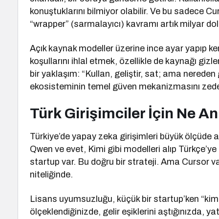
konuştuklarını bilmiyor olabilir. Ve bu sadece C
“wrapper” (sarmalayıcı) kavramı artık milyar dolar
Açık kaynak modeller üzerine ince ayar yapıp k
koşullarını ihlal etmek, özellikle de kaynağı gizle
bir yaklaşım: “Kullan, geliştir, sat; ama nereden
ekosisteminin temel güven mekanizmasını zedel
Türk Girişimciler İçin Ne A
Türkiye’de yapay zeka girişimleri büyük ölçüde a
Qwen ve evet, Kimi gibi modelleri alıp Türkçe’ye
startup var. Bu doğru bir strateji. Ama Cursor v
niteliğinde.
Lisans uyumsuzluğu, küçük bir startup’ken “kimse
ölçeklendiğinizde, gelir eşiklerini aştığınızda, yat