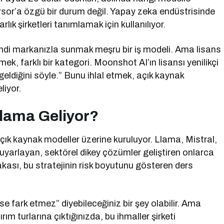
ursor’a özgü bir durum değil. Yapay zeka endüstrisinde
lık şirketleri tanımlamak için kullanılıyor.
endi markanızla sunmak meşru bir iş modeli. Ama lisans
mek, farklı bir kategori. Moonshot AI’ın lisansı yenilikçi
 geldiğini söyle.” Bunu ihlal etmek, açık kaynak
iyor.
nlama Geliyor?
çık kaynak modeller üzerine kuruluyor. Llama, Mistral,
 uyarlayan, sektörel dikey çözümler geliştiren onlarca
akası, bu stratejinin risk boyutunu gösteren ders
 fark etmez” diyebileceğiniz bir şey olabilir. Ama
ırım turlarına çıktığınızda, bu ihmaller şirketi