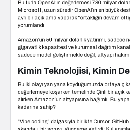
Bu turla OpenAI’ın değerlemesi 730 milyar dolar
Microsoft, uzun süredir OpenAI’ın en büyük dest
ayrı bir açıklama yaparak “ortaklığın devam ettiğ
yorumlandı.
Amazon’un 50 milyar dolarlık yatırımı, sadece na
gigavatlık kapasitesi ve kurumsal dağıtım kanall
sadece model geliştirmekle değil, altyapı hakimi
Kimin Teknolojisi, Kimin D
Bu iki olayı yan yana koyduğumuzda ortaya çıkan 
değerlemeye koşarken temelinde Çinli bir açık 
alırken Amazon’un altyapısına bağımlı. Bu yapay 
kadarına sahip?
“Vibe coding” dalgasıyla birlikte Cursor, GitHub
skandalı, bir soruyu gündeme getirdi: Kullanıcı