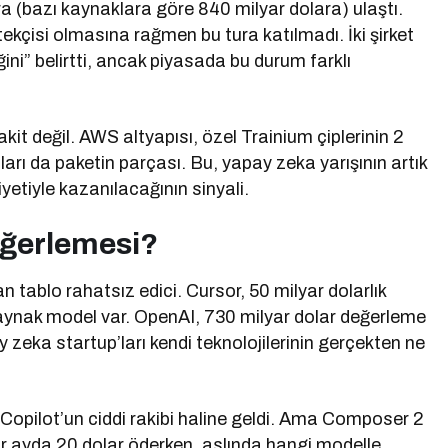
a (bazı kaynaklara göre 840 milyar dolara) ulaştı.
ekçisi olmasına rağmen bu tura katılmadı. İki şirket
ini” belirtti, ancak piyasada bu durum farklı
kit değil. AWS altyapısı, özel Trainium çiplerinin 2
arı da paketin parçası. Bu, yapay zeka yarışının artık
yetiyle kazanılacağının sinyali.
eğerlemesi?
tablo rahatsız edici. Cursor, 50 milyar dolarlık
kaynak model var. OpenAI, 730 milyar dolar değerleme
zeka startup’ları kendi teknolojilerinin gerçekten ne
 Copilot’un ciddi rakibi haline geldi. Ama Composer 2
lar ayda 20 dolar öderken, aslında hangi modelle