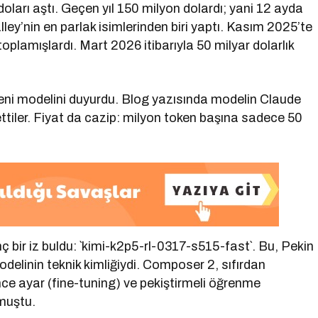
r doları aştı. Geçen yıl 150 milyon dolardı; yani 12 ayda
lley’nin en parlak isimlerinden biri yaptı. Kasım 2025’te
toplamışlardı. Mart 2026 itibarıyla 50 milyar dolarlık
yeni modelini duyurdu. Blog yazısında modelin Claude
ettiler. Fiyat da cazip: milyon token başına sadece 50
inç bir iz buldu: `kimi-k2p5-rl-0317-s515-fast`. Bu, Pekin
odelinin teknik kimliğiydi. Composer 2, sıfırdan
ince ayar (fine-tuning) ve pekiştirmeli öğrenme
muştu.