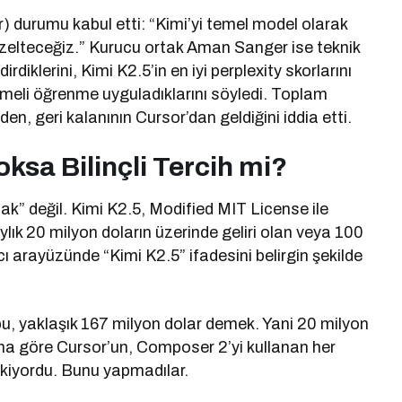
r) durumu kabul etti: “Kimi’yi temel model olarak
zelteceğiz.” Kurucu ortak Aman Sanger ise teknik
diklerini, Kimi K2.5’in en iyi perplexity skorlarını
tirmeli öğrenme uyguladıklarını söyledi. Toplam
n, geri kalanının Cursor’dan geldiğini iddia etti.
ksa Bilinçli Tercih mi?
” değil. Kimi K2.5, Modified MIT License ile
Aylık 20 milyon doların üzerinde geliri olan veya 100
nıcı arayüzünde “Kimi K2.5” ifadesini belirgin şekilde
da bu, yaklaşık 167 milyon dolar demek. Yani 20 milyon
rına göre Cursor’un, Composer 2’yi kullanan her
ekiyordu. Bunu yapmadılar.