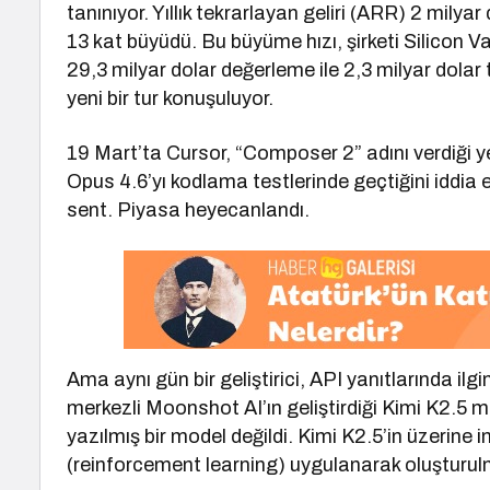
tanınıyor. Yıllık tekrarlayan geliri (ARR) 2 milya
13 kat büyüdü. Bu büyüme hızı, şirketi Silicon Va
29,3 milyar dolar değerleme ile 2,3 milyar dolar 
yeni bir tur konuşuluyor.
19 Mart’ta Cursor, “Composer 2” adını verdiği 
Opus 4.6’yı kodlama testlerinde geçtiğini iddia 
sent. Piyasa heyecanlandı.
Ama aynı gün bir geliştirici, API yanıtlarında ilg
merkezli Moonshot AI’ın geliştirdiği Kimi K2.5 m
yazılmış bir model değildi. Kimi K2.5’in üzerine 
(reinforcement learning) uygulanarak oluşturul