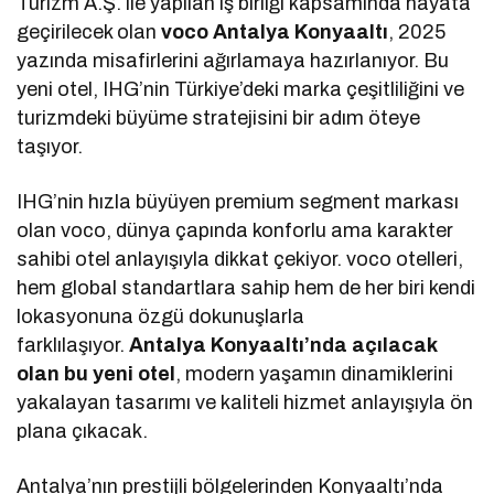
Turizm A.Ş. ile yapılan iş birliği kapsamında hayata
geçirilecek olan
voco Antalya Konyaaltı
, 2025
yazında misafirlerini ağırlamaya hazırlanıyor. Bu
yeni otel, IHG’nin Türkiye’deki marka çeşitliliğini ve
turizmdeki büyüme stratejisini bir adım öteye
taşıyor.
IHG’nin hızla büyüyen premium segment markası
olan voco, dünya çapında konforlu ama karakter
sahibi otel anlayışıyla dikkat çekiyor. voco otelleri,
hem global standartlara sahip hem de her biri kendi
lokasyonuna özgü dokunuşlarla
farklılaşıyor.
Antalya Konyaaltı’nda açılacak
olan bu yeni otel
, modern yaşamın dinamiklerini
yakalayan tasarımı ve kaliteli hizmet anlayışıyla ön
plana çıkacak.
Antalya’nın prestijli bölgelerinden Konyaaltı’nda