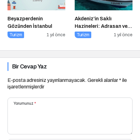
Beyazperdenin
Akdeniz’in Saklı
Gözünden İstanbul
Hazineleri: Adrasan ve
Çevresi
Turizm
1 yıl önce
Turizm
1 yıl önce
Bir Cevap Yaz
E-posta adresiniz yayınlanmayacak.
Gerekli alanlar
*
ile
işaretlenmişlerdir
Yorumunuz
*