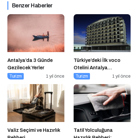
Benzer Haberler
Antalya’da 3 Günde
Türkiye’deki İlk voco
Gezilecek Yerler
Otelini Antalya
Konyaaltı’nda Açıyor
Turizm
1 yıl önce
Turizm
1 yıl önce
Valiz Seçimi ve Hazırlık
Tatil Yolculuğuna
Rehberi
Hazırlık Rehberi: