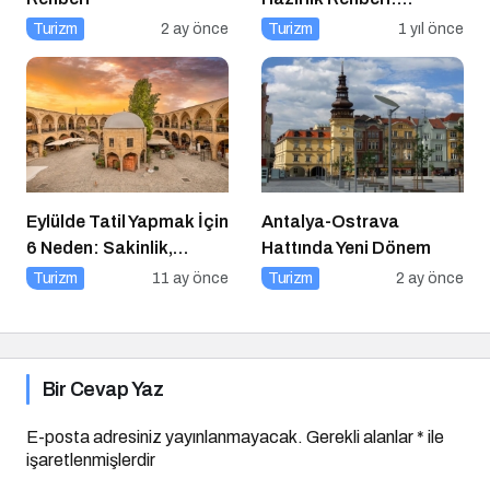
Aracınız İçin Almanız
Turizm
2 ay önce
Turizm
1 yıl önce
Gereken 7 Temel Önlem!
Eylülde Tatil Yapmak İçin
Antalya-Ostrava
6 Neden: Sakinlik,
Hattında Yeni Dönem
Ekonomi ve Keyif Bir
Turizm
11 ay önce
Turizm
2 ay önce
Arada
Bir Cevap Yaz
E-posta adresiniz yayınlanmayacak.
Gerekli alanlar
*
ile
işaretlenmişlerdir