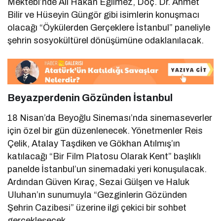
Mektebi’nde Ali Hakan Eğilmez, Doç. Dr. Ahmet
Bilir ve Hüseyin Güngör gibi isimlerin konuşmacı
olacağı “Öykülerden Gerçeklere İstanbul” paneliyle
şehrin sosyokültürel dönüşümüne odaklanılacak.
Beyazperdenin Gözünden İstanbul
18 Nisan’da Beyoğlu Sineması’nda sinemaseverler
için özel bir gün düzenlenecek. Yönetmenler Reis
Çelik, Atalay Taşdiken ve Gökhan Atılmış’ın
katılacağı “Bir Film Platosu Olarak Kent” başlıklı
panelde İstanbul’un sinemadaki yeri konuşulacak.
Ardından Güven Kıraç, Sezai Gülşen ve Haluk
Uluhan’ın sunumuyla “Gezginlerin Gözünden
Şehrin Cazibesi” üzerine ilgi çekici bir sohbet
gerçekleşecek.