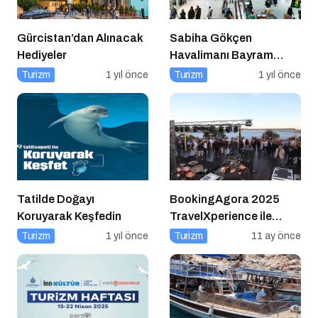
Gürcistan’dan Alınacak
Sabiha Gökçen
Hediyeler
Havalimanı Bayram
Yoğunluğuna Hazır!
Turizm
1 yıl önce
Turizm
1 yıl önce
Tatilde Doğayı
BookingAgora 2025
Koruyarak Keşfedin
TravelXperience ile
seyahat sektörü Six
Turizm
1 yıl önce
Turizm
11 ay önce
Senses Kocataş
Mansions’da bir araya
geldi