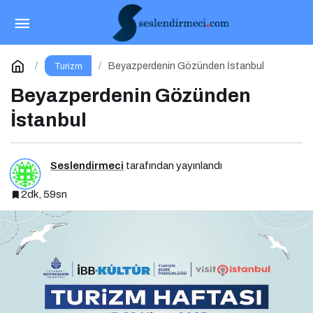
Türkiye’deki İlk voco Otelini Antalya
Konyaaltı’nda Açıyor
Paylaş
Yorum Yap
Beyazperdenin Gözünden İstanbul
Turizm
Beyazperdenin Gözünden
İstanbul
Seslendirmeci
tarafından yayınlandı
2dk, 59sn