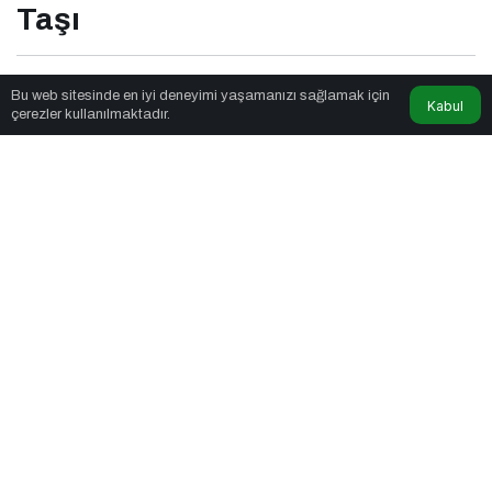
Taşı
Seslendirmeci
tarafından yayınlandı
Bu web sitesinde en iyi deneyimi yaşamanızı sağlamak için
Kabul
çerezler kullanılmaktadır.
1dk, 54sn
Mitr: Doğanın Ritmini Evine Taşı