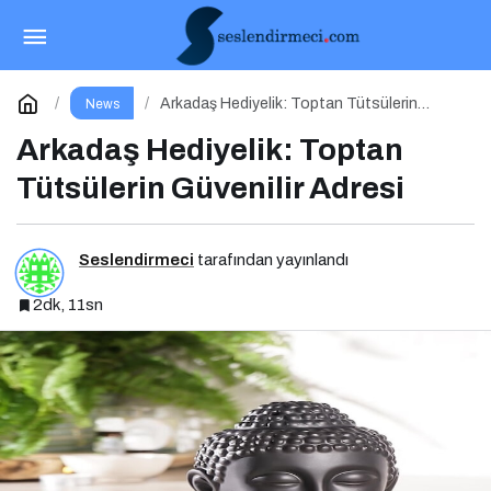
Mitr: Doğanın Ritmini Evine Taşı
Paylaş
Yorum Yap
Arkadaş Hediyelik: Toptan Tütsülerin
News
Güvenilir Adresi
Arkadaş Hediyelik: Toptan
Tütsülerin Güvenilir Adresi
Seslendirmeci
tarafından yayınlandı
2dk, 11sn