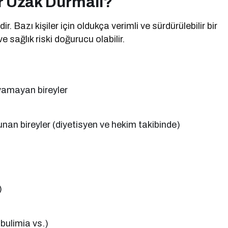
er Uzak Durmalı?
ir. Bazı kişiler için oldukça verimli ve sürdürülebilir bir
ve sağlık riski doğurucu olabilir.
yamayan bireyler
unan bireyler (diyetisyen ve hekim takibinde)
)
bulimia vs.)