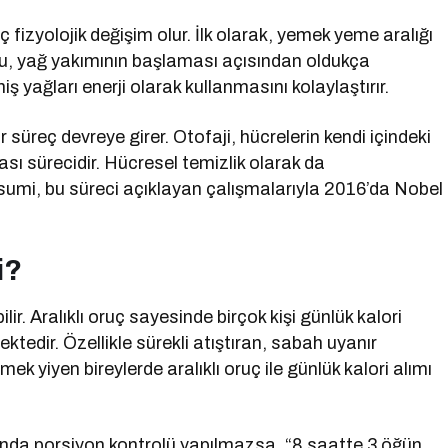
fizyolojik değişim olur. İlk olarak, yemek yeme aralığı
 Bu, yağ yakımının başlaması açısından oldukça
ş yağları enerji olarak kullanmasını kolaylaştırır.
r süreç devreye girer. Otofaji, hücrelerin kendi içindeki
ası sürecidir. Hücresel temizlik olarak da
hsumi, bu süreci açıklayan çalışmalarıyla 2016’da Nobel
i?
ir. Aralıklı oruç sayesinde birçok kişi günlük kalori
ktedir. Özellikle sürekli atıştıran, sabah uyanır
yiyen bireylerde aralıklı oruç ile günlük kalori alımı
ında porsiyon kontrolü yapılmazsa, “8 saatte 3 öğün