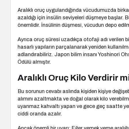
Aralıklı oruç uygulandığında vücudumuzda birkaç 
azaldığı için insülin seviyeleri düşmeye başlar.
önemlidir. İnsülinin düşmesi, vücudun depo edilmi
Ayrıca oruç süresi uzadıkça otofaji adı verilen bi
hasarlı yapıların parçalanarak yeniden kullanılm
adlandırabiliriz. Japon bilim insanı Yoshinori O
Ödülü almıştır.
Aralıklı Oruç Kilo Verdirir m
Bu sorunun cevabı aslında kişiden kişiye değişebil
alımını azaltmakta ve doğal olarak kilo verebilme
uyanmaz kahvaltı yapan ve gece geç saatte yemek 
ciddi oranda azalır.
Ancak önemli bir uyarı: Eğer yemek yeme aralığ