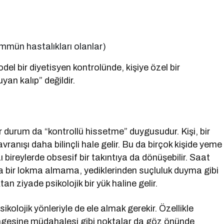
immün hastalıkları olanlar)
l bir diyetisyen kontrolünde, kişiye özel bir
yan kalıp” değildir.
bir durum da “kontrollü hissetme” duygusudur. Kişi, bir
ranışı daha bilinçli hale gelir. Bu da birçok kişide yeme
ı bireylerde obsesif bir takıntıya da dönüşebilir. Saat
 bir lokma almama, yediklerinden suçluluk duyma gibi
tan ziyade psikolojik bir yük haline gelir.
sikolojik yönleriyle de ele almak gerekir. Özellikle
ngesine müdahalesi gibi noktalar da göz önünde