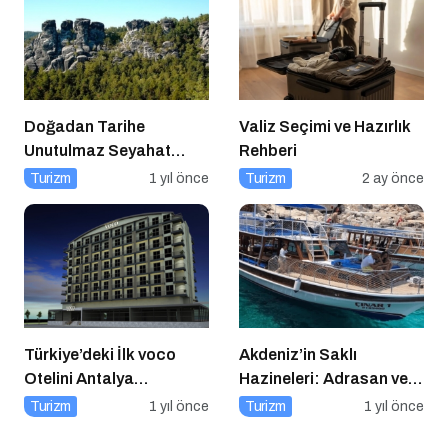
Doğadan Tarihe
Valiz Seçimi ve Hazırlık
Unutulmaz Seyahat
Rehberi
Önerileri
Turizm
1 yıl önce
Turizm
2 ay önce
Türkiye’deki İlk voco
Akdeniz’in Saklı
Otelini Antalya
Hazineleri: Adrasan ve
Konyaaltı’nda Açıyor
Çevresi
Turizm
1 yıl önce
Turizm
1 yıl önce