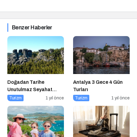
Benzer Haberler
Doğadan Tarihe
Antalya 3 Gece 4 Gün
Unutulmaz Seyahat
Turları
Önerileri
Turizm
1 yıl önce
Turizm
1 yıl önce