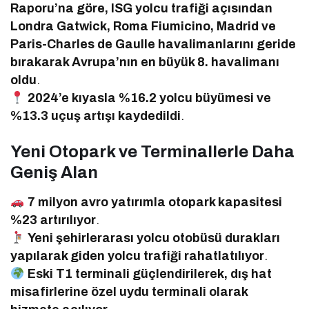
Raporu’na göre, ISG yolcu trafiği açısından
Londra Gatwick, Roma Fiumicino, Madrid ve
Paris-Charles de Gaulle havalimanlarını geride
bırakarak Avrupa’nın en büyük 8. havalimanı
oldu
.
2024’e kıyasla %16.2 yolcu büyümesi ve
%13.3 uçuş artışı kaydedildi
.
Yeni Otopark ve Terminallerle Daha
Geniş Alan
7 milyon avro yatırımla otopark kapasitesi
%23 artırılıyor
.
Yeni şehirlerarası yolcu otobüsü durakları
yapılarak giden yolcu trafiği rahatlatılıyor
.
Eski T1 terminali güçlendirilerek, dış hat
misafirlerine özel uydu terminali olarak