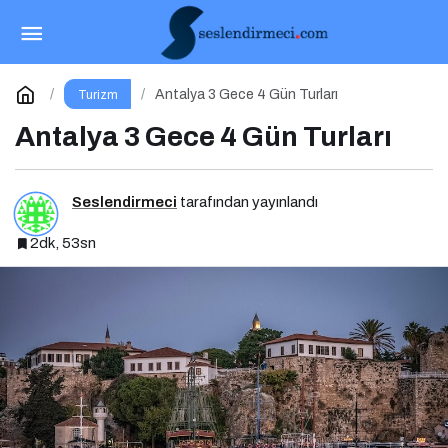
Sabiha Gökçen Havalimanı Bayram
Yoğunluğuna Hazır!
Paylaş
Yorum Yap
Antalya 3 Gece 4 Gün Turları
Turizm
Antalya 3 Gece 4 Gün Turları
Seslendirmeci
tarafından yayınlandı
2dk, 53sn