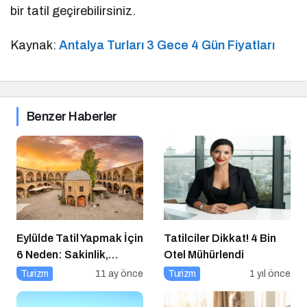
bir tatil geçirebilirsiniz.
Kaynak:
Antalya Turları 3 Gece 4 Gün Fiyatları
Benzer Haberler
Eylülde Tatil Yapmak İçin
Tatilciler Dikkat! 4 Bin
6 Neden: Sakinlik,
Otel Mühürlendi
Ekonomi ve Keyif Bir
Turizm
11 ay önce
Turizm
1 yıl önce
Arada