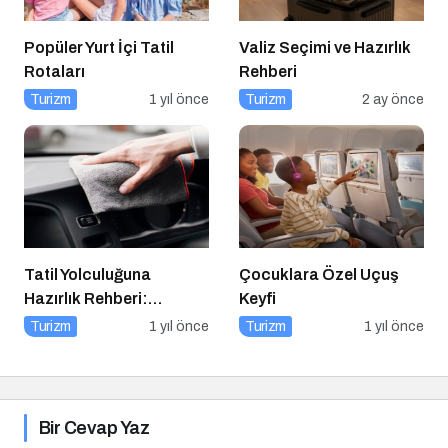
Popüler Yurt İçi Tatil
Valiz Seçimi ve Hazırlık
Rotaları
Rehberi
Turizm
1 yıl önce
Turizm
2 ay önce
Tatil Yolculuğuna
Çocuklara Özel Uçuş
Hazırlık Rehberi:
Keyfi
Aracınız İçin Almanız
Turizm
1 yıl önce
Turizm
1 yıl önce
Gereken 7 Temel Önlem!
Bir Cevap Yaz